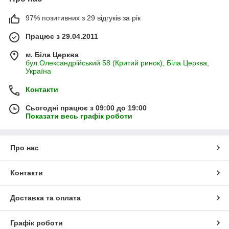
Дуб культом
Дуб білий
Фіолет синій
Лимонний
97% позитивних з 29 відгуків за рік
крафт
сорбет
Працює з 29.04.2011
м. Біла Церква
Можливі варіанти кольору:
бул.Олександрійський 58 (Критий ринок), Біла Церква,
Україна
Всі елементи модульної системи, а також варіанти набору
модульної системи Доміно, представлені нижче.
Контакти
0507391195
0637334758
0973708985
Сьогодні працює з 09:00 до 19:00
Показати весь графік роботи
Про нас
Контакти
Доставка та оплата
Графік роботи