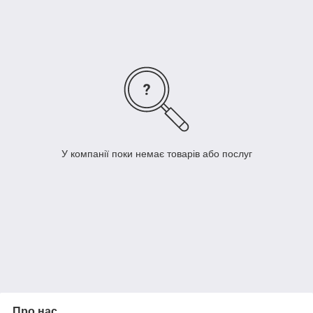
«фіолет синій» або «лимонний сорбет».
До складу колекції Доміно входять: односпальне ліжко
двоярусне ліжко, кутовий і прямий платтяні шафи, верхні і
нижні тумби і кутові закінчення, а також, виїзна тумба,
письмовий стіл і надставка до нього. Тому, можна без праці
зібрати необхідний набір меблів для дитячої або підліткової
кімнати.
У компанії поки немає товарів або послуг
Корпус
Фасад
Про нас