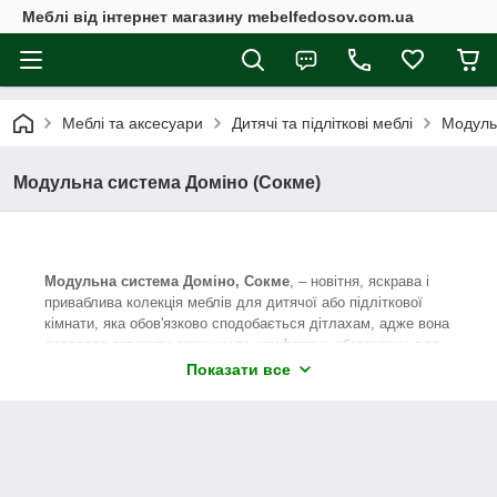
Меблі від інтернет магазину mebelfedosov.com.ua
Меблі та аксесуари
Дитячі та підліткові меблі
Модуль
Модульна система Доміно (Сокме)
Модульна система Доміно, Сокме
, – новітня, яскрава і
приваблива колекція меблів для дитячої або підліткової
кімнати, яка обов'язково сподобається дітлахам, адже вона
дозволяє створити затишну та комфортну обстановку для
гри, навчання і повноцінного відпочинку.
Показати все
Дитяча модульна система Доміно представлена в
декількох колірних рішеннях. Корпусу меблевих модулів
можуть бути виконані з ламінованої ДСП відмінної якості в
двох кольорах: «дуб культом» або «дуб білий крафт». А
для фасаду можна вибрати ламіновану ДСП в кольорі