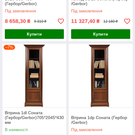
(Гербор/Gerbor)
/Gerbor)
Під замовлення
Під замовлення
8 658,30
11 327,40
₴
₴
9 310 ₴
12 180 ₴
Купити
Купити
–7%
Вітрина 1dl Соната
(Гербор/Gerbor)705*2045*430
Вітрина 1dp Соната (Гербор
мм
/Gerbor)
В наявності
Під замовлення