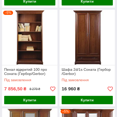
Купити
Купити
–5%
Пенал відкритий 100 про
Шафа 2d/1s Соната (Гербор
Соната (Гербор/Gerbor)
/Gerbor)
Під замовлення
Під замовлення
7 856,50
16 960
₴
₴
8 270 ₴
Купити
Купити
–5%