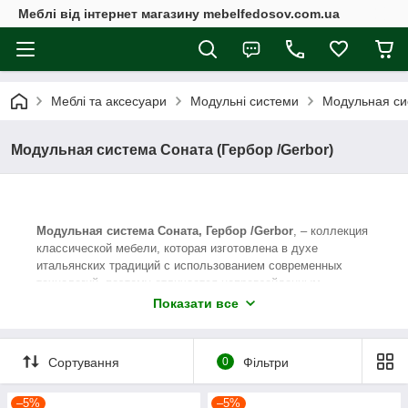
Меблі від інтернет магазину mebelfedosov.com.ua
Меблі та аксесуари
Модульні системи
Модульная си
Модульная система Соната (Гербор /Gerbor)
Модульная система Соната, Гербор /Gerbor
, – коллекция
классической мебели, которая изготовлена в духе
итальянских традиций с использованием современных
технологий, поэтому отличается непревзойденным
качеством и привлекательным дизайном.
Показати все
Мебель Соната подарит дому тепло, уют и гармонию.
Благодаря широкому функционалу, она станет достойным
выбором для жилья любой площади.
Сортування
0
Фільтри
Мебельные модули Соната изготовлены из
ЛДСП, а фасады - из рамочного МДФ, в двух цветовых
–5%
–5%