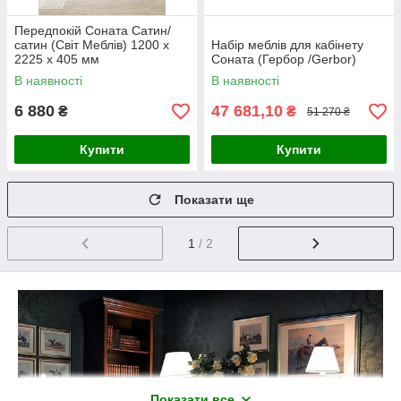
Передпокій Соната Сатин/
сатин (Світ Меблів) 1200 х
Набір меблів для кабінету
2225 х 405 мм
Соната (Гербор /Gerbor)
В наявності
В наявності
6 880
47 681,10
₴
₴
51 270 ₴
Купити
Купити
Показати ще
1
/ 2
Показати все