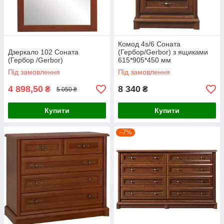
Комод 4s/6 Соната
Дзеркало 102 Соната
(Гербор/Gerbor) з ящиками
(Гербор /Gerbor)
615*905*450 мм
Під замовлення
Під замовлення
4 898,50
8 340
₴
₴
5 050 ₴
Купити
Купити
–7%