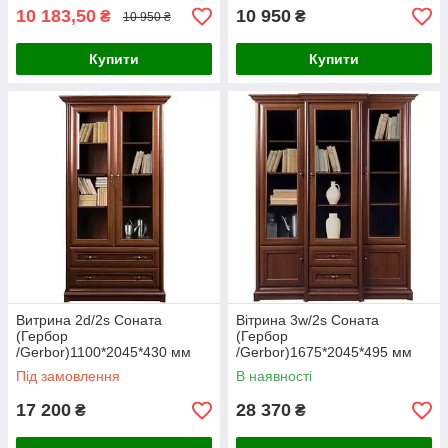
10 183,50
10 950
₴
₴
10 950 ₴
Купити
Купити
Витрина 2d/2s Соната
Вітрина 3w/2s Соната
(Гербор
(Гербор
/Gerbor)1100*2045*430 мм
/Gerbor)1675*2045*495 мм
Під замовлення
В наявності
17 200
28 370
₴
₴