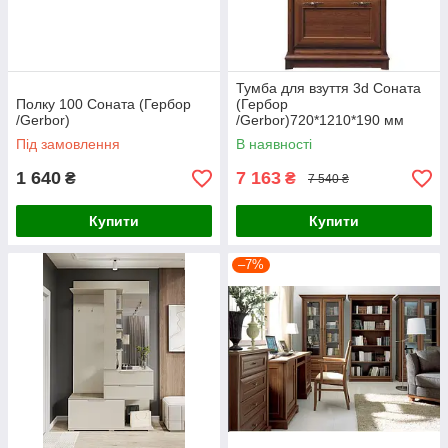
Тумба для взуття 3d Соната
Полку 100 Соната (Гербор
(Гербор
/Gerbor)
/Gerbor)720*1210*190 мм
Під замовлення
В наявності
1 640
7 163
₴
₴
7 540 ₴
Купити
Купити
–7%