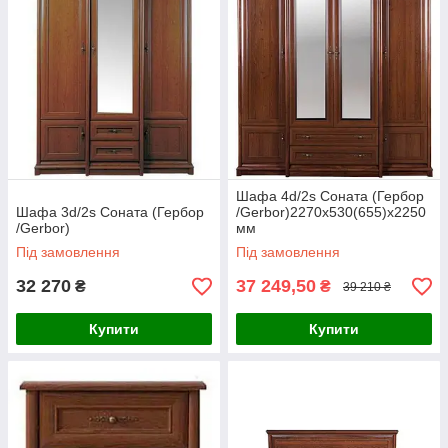
Шафа 4d/2s Соната (Гербор
Шафа 3d/2s Соната (Гербор
/Gerbor)2270х530(655)х2250
/Gerbor)
мм
Під замовлення
Під замовлення
32 270
37 249,50
₴
₴
39 210 ₴
Купити
Купити