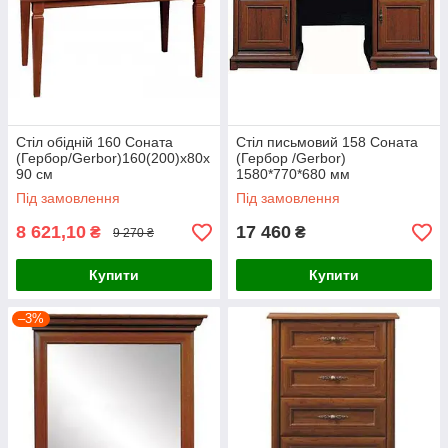
0507391195
0637334758
0973708985
Стіл обідній 160 Соната
Стіл письмовий 158 Соната
(Гербор/Gerbor)160(200)х80х
(Гербор /Gerbor)
90 см
1580*770*680 мм
Під замовлення
Під замовлення
8 621,10
17 460
₴
₴
9 270 ₴
Купити
Купити
–3%