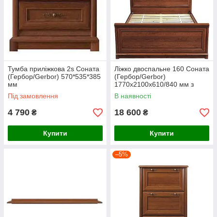
Тумба приліжкова 2s Соната
Ліжко двоспальне 160 Соната
(Гербор/Gerbor) 570*535*385
(Гербор/Gerbor)
мм
1770х2100х610/840 мм з
ламельною основою
Під замовлення
В наявності
4 790
18 600
₴
₴
Купити
Купити
–5%