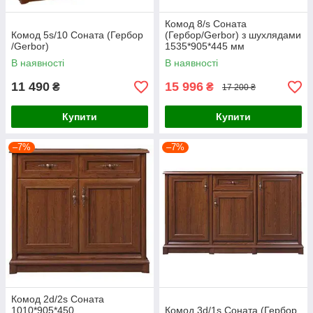
Комод 8/s Соната
Комод 5s/10 Соната (Гербор
(Гербор/Gerbor) з шухлядами
/Gerbor)
1535*905*445 мм
В наявності
В наявності
11 490
15 996
₴
₴
17 200 ₴
Купити
Купити
–7%
–7%
Комод 2d/2s Соната
1010*905*450
Комод 3d/1s Соната (Гербор