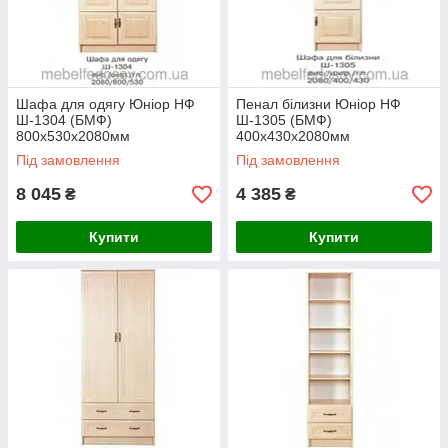
Шафа для одягу Юніор НФ
Пенал білизни Юніор НФ
Ш-1304 (БМФ)
Ш-1305 (БМФ)
800х530х2080мм
400х430х2080мм
Під замовлення
Під замовлення
8 045
4 385
₴
₴
Купити
Купити