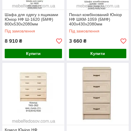
Шафа для одягу з ящиками
Пенал комбінований Юніор
Юніор НФ Ш-1620 (БМФ)
НФ ШКМ-1059 (БМФ)
800х530х2080мм
400х430х2080мм
Під замовлення
Під замовлення
8 910
3 660
₴
₴
Купити
Купити
Комод Юніор НФ