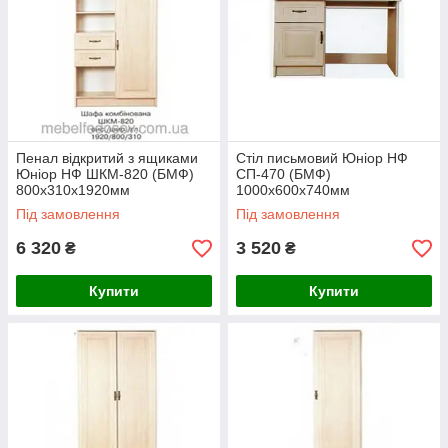
Пенал відкритий з ящиками
Стіл письмовий Юніор НФ
Юніор НФ ШКМ-820 (БМФ)
СП-470 (БМФ)
800х310х1920мм
1000х600х740мм
Під замовлення
Під замовлення
6 320
3 520
₴
₴
Купити
Купити