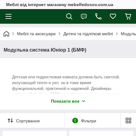
Меблі від інтернет магазину mebelfedosov.com.ua
Меблі та аксесуари
Дитячі та підліткові меблі
Модуль
Модульна система Юніор 1 (БМФ)
Детская или подростковая комната должна быть светлой,
излучающей тепло и уют, но в тоже время
функциональной, практичной и надежной. Дизайнеры
мебельной фабрики БМФ разработали модульную систему,
которая совмещает в себе все эти качества. Коллекция
Показати все
мебели Юниор 1 выполнена в светлом тоне, цвете ясень
шимо. Она включает в себя 10 элементов, среди которых
различные шкафы, пеналы, открытые и закрытые
Сортування
0
Фільтри
стеллажи, комоды, а также однотумбовый стол и
надставка. Поэлементный набор удобен тем, что
обустроить такой мебелью Вы можете как небольшое