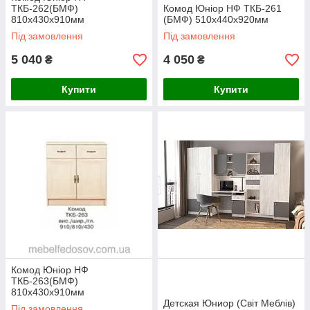
ТКБ-262(БМФ)
Комод Юніор НФ ТКБ-261
810х430х910мм
(БМФ) 510х440х920мм
Під замовлення
Під замовлення
5 040
4 050
₴
₴
Купити
Купити
Комод Юніор НФ
ТКБ-263(БМФ)
810х430х910мм
Детская Юниор (Світ Меблів)
Під замовлення