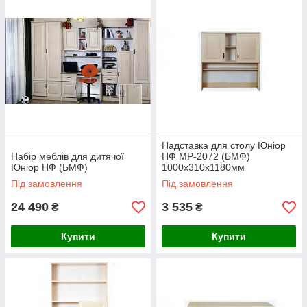
помещение, так и вместительную комнату.
Цветовое решение:
Ясень Шимо
Надставка для столу Юніор
Набір меблів для дитячої
НФ МР-2072 (БМФ)
Юніор НФ (БМФ)
1000х310х1180мм
Під замовлення
Під замовлення
Нижче представлені варіанти наборів меблів для дитячої
Юніор 1, а також елементи системи, завдяки яким Ви
24 490
3 535
₴
₴
можете створити свій, неповторний, дизайн кімнати.
Купити
Купити
0507391195
0637334758
0973708985