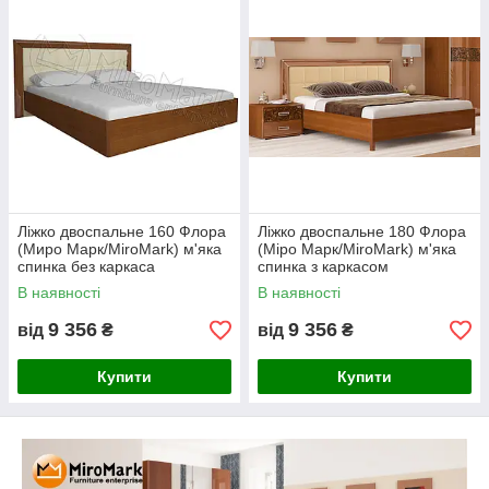
Висока якість, привабливий дизайн модульної спальні
Флора, в поєднанні з прийнятною ціною, зробили її
популярною. Використовуючи різні модулі, можна скласти
індивідуальний комплект меблів.
Варіанти кольору
Вишня бюзум
Декор
Ліжко двоспальне 160 Флора
Ліжко двоспальне 180 Флора
(Миро Марк/MiroMark) м'яка
(Міро Марк/MiroMark) м'яка
спинка без каркаса
спинка з каркасом
В наявності
В наявності
9 356
9 356
від
₴
від
₴
Купити
Купити
Всі елементи модульної спальні Флора (Миро
Марк/MiroMark), а також варіанти наборів, представлені
нижче.