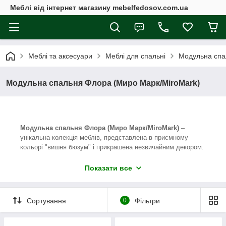
Меблі від інтернет магазину mebelfedosov.com.ua
Меблі та аксесуари
Меблі для спальні
Модульна спа
Модульна спальня Флора (Миро Марк/MiroMark)
Модульна спальня Флора (Миро Марк/MiroMark)
–
унікальна колекція меблів, представлена в приємному
кольорі "вишня бюзум" і прикрашена незвичайним декором.
Корпусу меблевих модулів колекції Флора виготовлені з
Показати все
ламінованої ДСП високої якості товщиною 16 мм, А фасади
з ДСП 18 см з глянцевим покриттям, лакованим УФ лаками.
До складу колекції входять: шафа 6-дверна, шафа 4-
Сортування
0
Фільтри
дверна з дзеркалами і без дзеркал, ліжка 160 і 180 з
профілем і м'якою спинкою, дзеркало, комод і тумба.