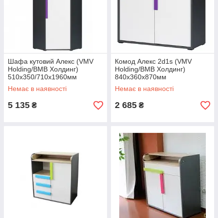
корпус: графіт/дуб сонома
фасад: білий
Шафа кутовий Алекс (VMV
Комод Алекс 2d1s (VMV
Holding/ВМВ Холдинг)
Holding/ВМВ Холдинг)
510х350/710х1960мм
840х360х870мм
Немає в наявності
Немає в наявності
5 135
2 685
₴
₴