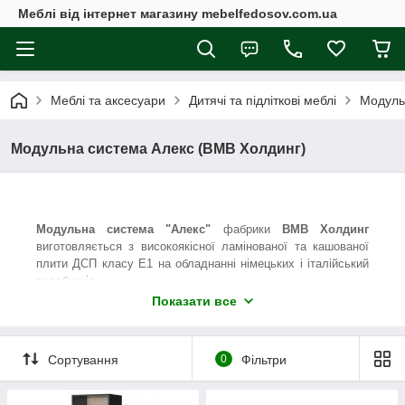
Меблі від інтернет магазину mebelfedosov.com.ua
Меблі та аксесуари
Дитячі та підліткові меблі
Модуль
Модульна система Алекс (ВМВ Холдинг)
Модульна система "Алекс"
фабрики
ВМВ Холдинг
виготовляється з високоякісної ламінованої та кашованої
плити ДСП класу Е1 на обладнанні німецьких і італійський
виробників.
Показати все
Дитяча "Алекс" виконується в кольорах: корпус - графіт;
фасад - білий дуб; вставки, полички, узголів'я ліжка - дуб
Сонома. Ручки до даної системи виготовлені з якісної
фарбованої МДФ плити, поверхня якої - матова.
Сортування
0
Фільтри
Цвета ручек по умолчанию комплектуются: фиолетовый +
лимонный. Возможно изменение цветов ручек под заказ: