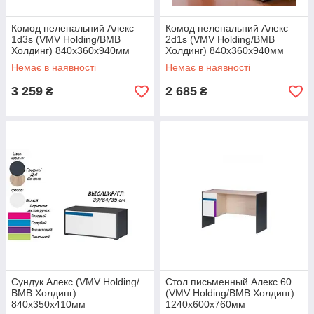
Комод пеленальний Алекс
Комод пеленальний Алекс
1d3s (VMV Holding/ВМВ
2d1s (VMV Holding/ВМВ
Холдинг) 840х360х940мм
Холдинг) 840х360х940мм
Немає в наявності
Немає в наявності
Нижче представлені всі елементи модульної системи
Алекс, ВМВ Холдинг.
3 259
2 685
₴
₴
Сундук Алекс (VMV Holding/
Стол письменный Алекс 60
ВМВ Холдинг)
(VMV Holding/ВМВ Холдинг)
840х350х410мм
1240х600х760мм