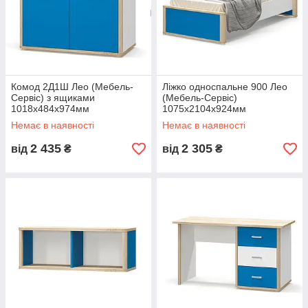
Комод 2Д1Ш Лео (Мебель-
Ліжко односпальне 900 Лео
Сервіс) з ящиками
(Мебель-Сервіс)
1018х484х974мм
1075х2104х924мм
Немає в наявності
Немає в наявності
Все элементы модульной системы Лео, а также
2 435
2 305
від
₴
від
₴
варианты наборов, представлены ниже.
0507391195
0637334758
0973708985