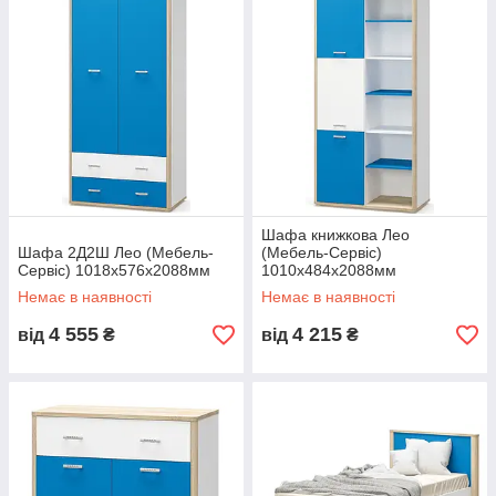
мебели, как для мальчика, так и для девочки.
Модульная система Лео включает в себя 10 различных по
функциональному назначению предметов. Кровать-горка с
выдвижными ящиками – украшение всей коллекции.
Используя модульную систему Лео, Вы
сможете обустроить удобную и комфортную детскую
комнату.
Возможные варианты цвета
Корпус: ЛДСП
Шафа книжкова Лео
Шафа 2Д2Ш Лео (Мебель-
(Мебель-Сервіс)
Сервіс) 1018х576х2088мм
1010х484х2088мм
Немає в наявності
Немає в наявності
4 555
4 215
від
₴
від
₴
Фасад: ЛДСП