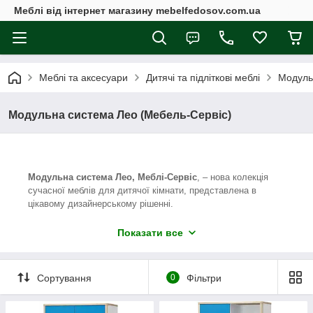
Меблі від інтернет магазину mebelfedosov.com.ua
Меблі та аксесуари
Дитячі та підліткові меблі
Модуль
Модульна система Лео (Мебель-Сервіс)
Модульна система Лео, Меблі-Сервіс
, – нова колекція
сучасної меблів для дитячої кімнати, представлена в
цікавому дизайнерському рішенні.
Корпус і фасади меблевих модулів виготовлені з ЛДСП
Показати все
високої якості в трьох колірних варіантах.
Отличительными особенностями мебельных модулей
системы Лео являются: интересный
Сортування
0
Фільтри
современный дизайн, необычное сочетание белого цвета и
цвета дуб самоа с голубым, салатовым и розовым.
Благодаря этому, есть возможность составить набор