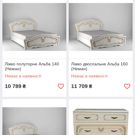
Высокое качество, красивый дизайн модульной спальни
Альба сделали ее чрезвычайно привлекательной.
Варианты цвета
WAM 6916 + патина золото
Орех светлый + патина
коричневая
Ліжко полуторне Альба 140
Ліжко двоспальне Альба 160
(Неман)
(Неман)
Немає в наявності
Немає в наявності
10 789
11 709
₴
₴
Все элементы спальни Альба (Неман), а также варианты
наборов, представлены ниже.
0507391195
0637334758
0973708985