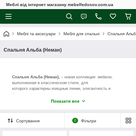
Меблі від інтернет магазину mebelfedosov.com.ua
Меблі та аксесуари
Меблі для спальні
Спальня Альб
Спальня Альба (Неман)
Спальня Альба (Неман),
– новая коллекция мебели,
выполненная в классическом стиле, для
которого характерны изящные линии, элегантность и
функциональность.
Показати все
Корпуса мебельных модулей спальни Альба
изготовлены из ЛДСП отличного качества, а фасады - из
МДФ с изысканным патинированным тиснением.
Сортування
0
Фільтри
В составе набора для спальни: полуторная и две
двуспальные кровати, прикроватная тумбочка, комод,
зеркало и шкаф для одежды.