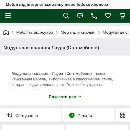
Меблі від інтернет магазину mebelfedosov.com.ua
Меблі та аксесуари
Меблі для спальні
Модульная спа
Модульная спальня Лаура (Світ мебелів)
Модульная спальня Лаура (Світ мебелів)
– новая
изысканная мебель, выполненная в классическом стиле,
которая представлена в цвете "махонь" и украшена
фигурными резными накладками.
Показати все
Корпуса мебельных модулей коллекции Лаура
изготовлены из ламинированной ДСП отличного качества.
Коллекция состоит из таких предметов, как: две кровати
Сортування
0
Фільтри
двуспальные 160 и 180, тумба прикроватная, три шкафа
3Д, 4Д и 6Д, комод и зеркало.