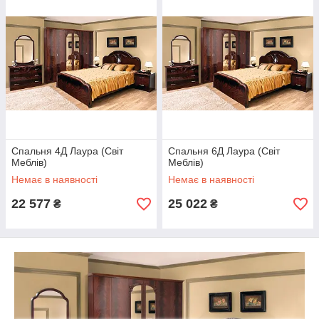
Унікальний дизайн і відмінна якість модульної спальні
Лаура привертають увагу поціновувачів класики.
Варіанти кольору
Корпус: махонь/ЛДСП
Фасад: махонь лак/ЛДСП
Спальня 4Д Лаура (Світ
Спальня 6Д Лаура (Світ
Меблів)
Меблів)
Всі елементи модульної спальні Лаура (Світ мебелів) , а
Немає в наявності
Немає в наявності
також варіанти наборів, представлені нижче.
22 577
25 022
₴
₴
0507391195
0637334758
0973708985