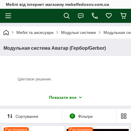
Меблі від інтернет магазину mebelfedosov.com.ua
Меблі та аксесуари
Модульні системи
Модульная си
Модульная система Аватар (Гербор/Gerbor)
Цветовое решение:
Показати все
Корпус:
Корпус:
Корпус:
Корпус:
венге
венге
венге
пепельны
магия
магия
магия
й
Сортування
0
Фільтри
фасад:
фасад:
фасад:
фасад:
белый с
синий №1
розовый
белый с
Распродажа
Распродажа