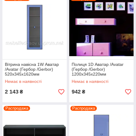
рисунком
глянец
рисунком
Нижче представлені елементи і варіанти наборів
модульної системи Аватар.
0507391195
0637334758
Вітрина навісна 1W Аватар
Полиця 1D Аватар /Avatar
0973708985
/Avatar (Гербор /Gerbor)
(Гербор /Gerbor)
520х345х1620мм
1200х345х220мм
Немає в наявності
Немає в наявності
2 143
942
₴
₴
Дизайнеры фабрики Гербор затронули тему
фантастического будущего и предложили мечтательным
Распродажа
Распродажа
покупателям погрузится в мир Аватара, где найден новый
источник энергии, воплощенный в модульную систему с
незаурядными формами, стильным и необычным
сочетанием цветов. Коллекция Аватар поражает легкостью
конструкций, которые соответствуют теперешнему ритму