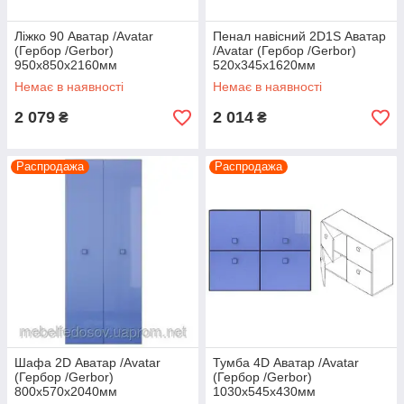
Ліжко 90 Аватар /Avatar
Пенал навісний 2D1S Аватар
(Гербор /Gerbor)
/Avatar (Гербор /Gerbor)
950х850х2160мм
520х345х1620мм
Немає в наявності
Немає в наявності
2 079
2 014
₴
₴
Распродажа
Распродажа
Шафа 2D Аватар /Avatar
Тумба 4D Аватар /Avatar
(Гербор /Gerbor)
(Гербор /Gerbor)
800х570х2040мм
1030х545х430мм