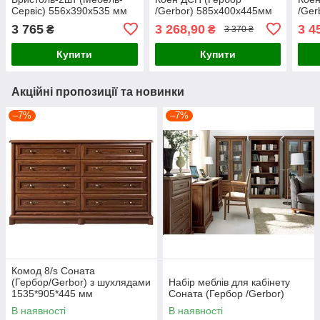
Сервіс) 556х390х535 мм
/Gerbor) 585х400х445мм
/Ger
ясен сніжний
3 765
3 268,90
3 4
₴
₴
3 370 ₴
Купити
Купити
Акційні пропозиції та новинки
–7%
–7%
Комод 8/s Соната
(Гербор/Gerbor) з шухлядами
Набір меблів для кабінету
1535*905*445 мм
Соната (Гербор /Gerbor)
В наявності
В наявності