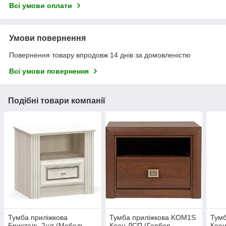
Всі умови оплати
Умови повернення
Повернення товару впродовж 14 днів за домовленістю
Всі умови повернення
Подібні товари компанії
Тумба приліжкова
Тумба приліжкова KOM1S
Тум
Бристоль-2шт (Мебель-
Коен ДСП (Гербор
Кое