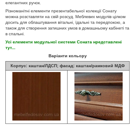
елегантних ручок.
Різноманітні елементи презентабельної колекції Сонату
можна розставляти на свій розсуд. Меблевих модулів цілком
досить для облаштування вітальні, їдальні та передпокою, а
також для створення затишних умов в домашньому кабінеті та
в спальні.
Усі елементи модульної системи
Со
ната
н
редставлені
тут
...
Варіанти кольору
Корпус: каштан/ЛДСП; фасад: каштан/рамковий МДФ