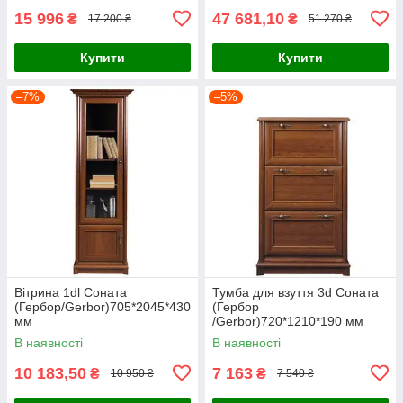
15 996
47 681,10
₴
₴
17 200 ₴
51 270 ₴
Купити
Купити
–7%
–5%
Вітрина 1dl Соната
Тумба для взуття 3d Соната
(Гербор/Gerbor)705*2045*430
(Гербор
мм
/Gerbor)720*1210*190 мм
В наявності
В наявності
10 183,50
7 163
₴
₴
10 950 ₴
7 540 ₴