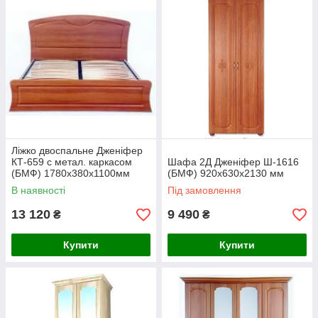
Корпусу меблевих модулів спальні Дженіфер,
представленої в трьох колірних варіантах: в кольорі "горіх
італійський", "акація" та "білий антік", виготовлені з ЛДСП
відмінної якості, а фасади з МДФ з унікальною витонченої
фрезеруванням. Меблі оснащена високоякісною
фурнітурою: петлями з газовими амортизаторами,
телескопічними направляючими і ручками з бронзовим
напиленням.
У колекцію меблів для спальні Дженіфер входять: кілька
шаф для одягу, комоди, двоспальні ліжка, тумбочка, стіл
туалетний та дзеркало для нього.
Ліжко двоспальне Дженіфер
КТ-659 с метал. каркасом
Шафа 2Д Дженіфер Ш-1616
(БМФ) 1780х380х1100мм
(БМФ) 920х630х2130 мм
акація
В наявності
Під замовлення
13 120
9 490
₴
₴
Купити
Купити
Можливі варіанти кольору:
Всі елементи модульної спальні Дженіфер
представлені нижче.