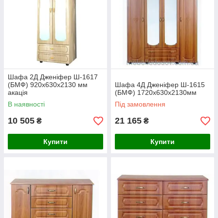
0507391195
0637334758
0973708985
Шафа 2Д Дженіфер Ш-1617
(БМФ) 920х630х2130 мм
Шафа 4Д Дженіфер Ш-1615
акація
(БМФ) 1720х630х2130мм
В наявності
Під замовлення
10 505
21 165
₴
₴
Купити
Купити