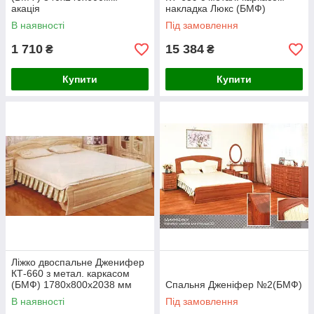
акація
накладка Люкс (БМФ)
1780х380х1100мм
В наявності
Під замовлення
1 710
15 384
₴
₴
Купити
Купити
Ліжко двоспальне Дженифер
КТ-660 з метал. каркасом
(БМФ) 1780х800х2038 мм
Спальня Дженіфер №2(БМФ)
акація
В наявності
Під замовлення