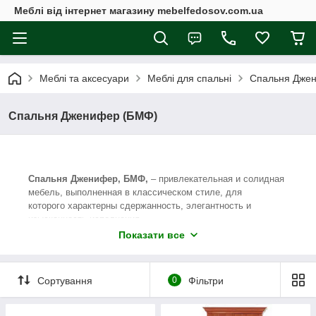
Меблі від інтернет магазину mebelfedosov.com.ua
Меблі та аксесуари
Меблі для спальні
Спальня Дже
Спальня Дженифер (БМФ)
Спальня Дженифер, БМФ,
– привлекательная и солидная
мебель, выполненная в классическом стиле, для
которого характерны сдержанность, элегантность и
изысканность исполнения.
Показати все
В составе модульной спальни Дженифер
предусмотрены все необходимые элементы, комбинируя
которые на свое усмотрение Вы сможете создать уютную и
комфортную обстановку в комнате, где будут царить
Сортування
0
Фільтри
спокойствие, умиротворение и благоприятная атмосфера
для полноценного отдыха.