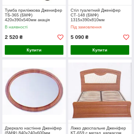
Тумба приліжкова Дженифер
Стіл туалетний Дженіфер
ТБ-365 (БМФ)
СТ-148 (БМФ)
420х390х540мм акація
1315х390х810мм
В наявності
Під замовлення
2 520
5 090
₴
₴
Купити
Купити
Дзеркало настінне Дженіфер
Ліжко двоспальне Дженіфер
(БМФ) 840х240х600мм
КТ-659 с метал. каркасом