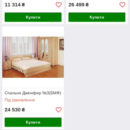
11 314
26 499
₴
₴
Купити
Купити
Спальня Дженіфер №3(БМФ)
Під замовлення
24 530
₴
Купити