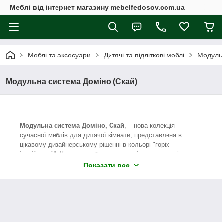
Меблі від інтернет магазину mebelfedosov.com.ua
Меблі та аксесуари
Дитячі та підліткові меблі
Модуль
Модульна система Доміно (Скай)
Модульна система Доміно, Скай
, – нова колекція
сучасної меблів для дитячої кімнати, представлена в
цікавому дизайнерському рішенні в кольорі "горіх
італійський". Корпусу меблевих модулів виготовлені з
ЛДСП, а фасад - з МДФ.
Показати все
Відмітними особливостями меблевих модулів системи
Доміно є вишуканий класичний дизайн, масивні цоколі і
елегантні карнизи, цікаві ручки, високі стелажі з відкритими
відсіками – все це створює відчуття присутності на борту
яхти або корабля.