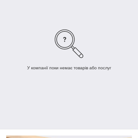
Модульная система Домино включает в себя 10 различных
по функциональному назначению предметов. Кровать-тахта
с выдвижными ящиками – украшение всей коллекции.
Используя модульную систему Домино, Вы
сможете обустроить детскую комнату для юного
романтика максимально удобно и комфортно.
Возможные варианты цвета
Корус: орех итальянский/
Фасад: орех итальянский/
ЛДСП
МДФ
У компанії поки немає товарів або послуг
Все элементы модульной системы Домино, а также
варианты наборов, представлены ниже.