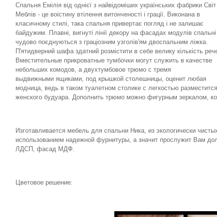
Спальня Емілія від однієї з найвідоміших українських фабрики Світ
Меблів - це воістину втілення витонченості і грації. Виконана в
класичному стилі, така спальня привертає погляд і не залишає
байдужим. Плавні, вигнуті лінії декору на фасадах модулів спальні
чудово поєднуються з граціозним узголів'ям двоспальним ліжка.
П'ятидверний шафа здатний розмістити в себе велику кількість реч
Вместительные прикроватные тумбочки могут служить в качестве
небольших комодов, а двухтумбовое трюмо с тремя
выдвижными ящиками, под крышкой столешницы, оценит любая
модница, ведь в таком туалетном столике с легкостью разместитс
женского будуара. Дополнить трюмо можно фигурным зеркалом, кот
Изготавливается мебель для спальни Ника, из экологически чисты
использованием надежной фурнитуры, а значит прослужит Вам дол
ЛДСП, фасад МДФ.
Цветовое решение: