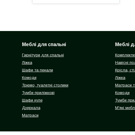
Меблі для спальні
Меблі д
Гарнітури для спальні
Комплекти
Ліжка
Навісні п
Шафи та пенали
Крісла, сті
Комоди
Ліжка
Трюмо, туалетні столики
Матраси т
Тумби приліжкові
Комоди
Шафи купе
Тумби при
Дзеркала
М'які мебл
Матраси