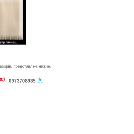
наборів, представлені нижче.
0973708985