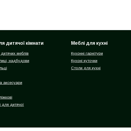
ля дитячої кімнати
Меблі для кухні
 дитячих меблів
Кухонні гарнітури
олиці, надбудови
Кухоні куточки
льці
Столи для кухні
а аксесуари
ліжкові
і для дитячої