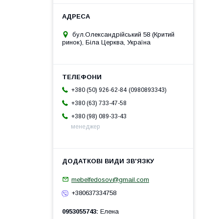
бул.Олександрійський 58 (Критий
ринок), Біла Церква, Україна
0980893343
+380 (50) 926-62-84
+380 (63) 733-47-58
+380 (98) 089-33-43
менеджер
mebelfedosov@gmail.com
+380637334758
0953055743
Елена