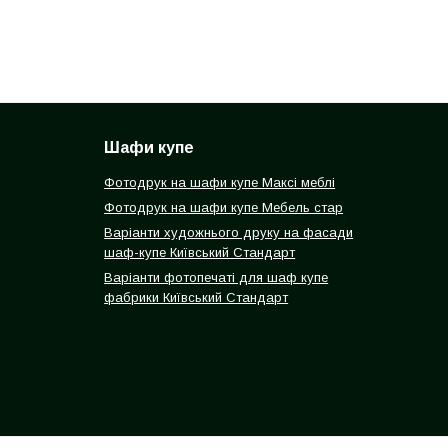
Шафи купе
Фотодрук на шафи купе Максі меблі
Фотодрук на шафи купе Мебель стар
Варіанти художнього друку на фасади
шаф-купе Київський Стандарт
Варіанти фотопечаті для шаф купе
фабрики Київський Стандарт