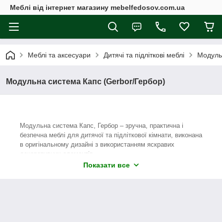
Меблі від інтернет магазину mebelfedosov.com.ua
Меблі та аксесуари
Дитячі та підліткові меблі
Модуль
Модульна система Капс (Gerbor/Гербор)
Модульна система Капс, Гербор – зручна, практична і
безпечна меблі для дитячої та підліткової кімнати, виконана
в оригінальному дизайні з використанням яскравих
декоративних елементів.
Показати все
Меблі Капс виготовлена з ДСП високої якості в приємному
кольорі під назвою «дуб світлий беллуно» та доповнено
блакитними і рожевими вставками з МДФ з рифленою
поверхнею, а надійність кріплення дверцят забезпечує
фурнітура німецької фірми
Hettich
.
Тому, всі елементи
модульної системи Капс будуть служити довго і