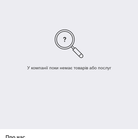
бездоганно.
Детская мебель Капс отличается приятной цветовой
гаммой и сможет наполнить комнату вашего ребенка
светом и позитивными эмоциями, превратит ее в уютное и
комфортное место для отдыха, игр и учебы.
В состав модульной системы входят: кровать и
прикроватная тумбочка, платяные шкафы и пеналы, комод
и навесные полки, письменный и журнальный стол.
Поэтому, собрать полный комплект мебели для детской,
чтобы одежда ребенка, игрушки и книжки рационально
разместились на своих местах, можно легко и быстро.
У компанії поки немає товарів або послуг
Про нас