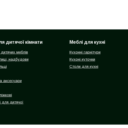
ля дитячої кімнати
Меблі для кухні
 дитячих меблів
Кухонні гарнітури
олиці, надбудови
Кухоні куточки
льці
Столи для кухні
а аксесуари
ліжкові
і для дитячої