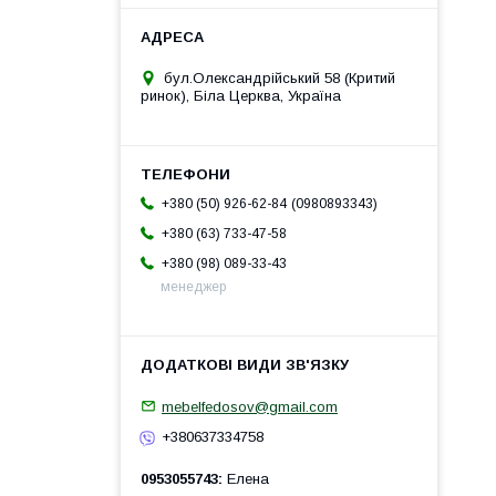
бул.Олександрійський 58 (Критий
ринок), Біла Церква, Україна
0980893343
+380 (50) 926-62-84
+380 (63) 733-47-58
+380 (98) 089-33-43
менеджер
mebelfedosov@gmail.com
+380637334758
0953055743
Елена