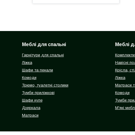
Меблі для спальні
Меблі д
Гарнітури для спальні
Комплекти
Ліжка
Навісні п
Шафи та пенали
Крісла, сті
Комоди
Ліжка
Трюмо, туалетні столики
Матраси т
Тумби приліжкові
Комоди
Шафи купе
Тумби при
Дзеркала
М'які мебл
Матраси