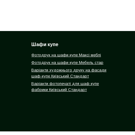
Шафи купе
Фотодрук на шафи купе Максі меблі
Фотодрук на шафи купе Мебель стар
Варіанти художнього друку на фасади
шаф-купе Київський Стандарт
Варіанти фотопечаті для шаф купе
фабрики Київський Стандарт