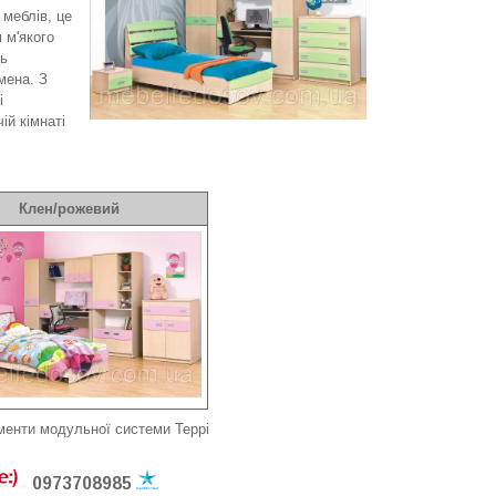
 меблів, це
 м'якого
ть
мена. З
і
ій кімнаті
Клен/рожевий
менти модульної системи Террі
0973708985