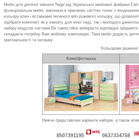
Меблі для дитячої кімнати Террі від Української меблевої фабрики Світ
функціональна меблі, виконана в приємних світлих тонах з поєднанням
кольору клен і вставками зеленого або рожевого кольору, що дозволи
підібрати комплект як у кімнату для юної леді, так і молодого джентль
набору модулів системи Ви самостійно вибираєте відповідні предмети 
складаєте потрібну Вам меблеву композицію. Така меблі додасть дитяч
оригінальності та затишку.
Кольорове рішення:
Клен/фісташка
Нижче представлені варіанти наборів, а також еле
0507391195
0637334758