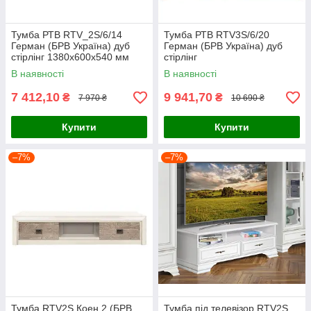
Тумба РТВ RTV_2S/6/14
Тумба РТВ RTV3S/6/20
Герман (БРВ Україна) дуб
Герман (БРВ Україна) дуб
стірлінг 1380х600х540 мм
стірлінг
В наявності
В наявності
7 412,10
9 941,70
₴
₴
7 970 ₴
10 690 ₴
Купити
Купити
–7%
–7%
Тумба RTV2S Коен 2 (БРВ
Тумба під телевізор RTV2S