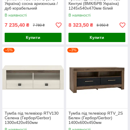
Україна) сосна аризонська /
Кентукі (ВМК/БРВ Україна)
дуб корабельний
1245х540х470мм білий
альпійський
В наявності
В наявності
7 235,40
8 323,50
₴
₴
7 780 ₴
8 950 ₴
Купити
Купити
–5%
–3%
Тумба під телевізор RTV130
Тумба під телевізор RTV_2S
Селена (Гербор/Gerbor)
Белен (Гербор/Gerbor)
1300х420х450мм
1400х600х450мм
В наявності
В наявності