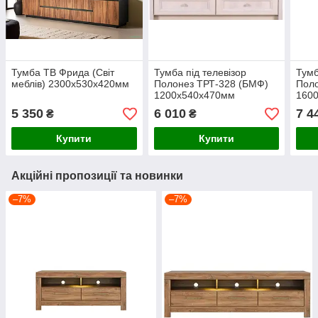
Тумба ТВ Фрида (Світ
Тумба під телевізор
Тумб
меблів) 2300х530х420мм
Полонез ТРТ-328 (БМФ)
Пол
1200х540х470мм
160
5 350
6 010
7 4
₴
₴
Купити
Купити
Акційні пропозиції та новинки
–7%
–7%