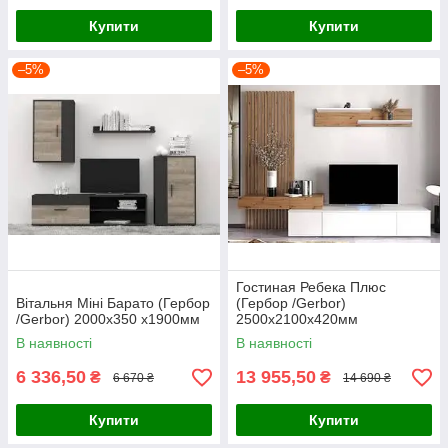
Купити
Купити
–5%
–5%
Гостиная Ребека Плюс
Вітальня Міні Барато (Гербор
(Гербор /Gerbor)
/Gerbor) 2000х350 х1900мм
2500х2100х420мм
В наявності
В наявності
6 336,50
13 955,50
₴
₴
6 670 ₴
14 690 ₴
Купити
Купити