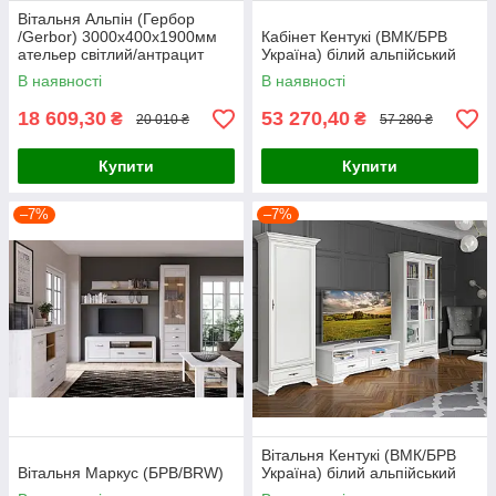
Вітальня Альпін (Гербор
/Gerbor) 3000х400х1900мм
Кабінет Кентукі (ВМК/БРВ
ательер світлий/антрацит
Україна) білий альпійський
В наявності
В наявності
18 609,30
53 270,40
₴
₴
20 010 ₴
57 280 ₴
Купити
Купити
–7%
–7%
Вітальня Кентукі (ВМК/БРВ
Вітальня Маркус (БРВ/BRW)
Україна) білий альпійський