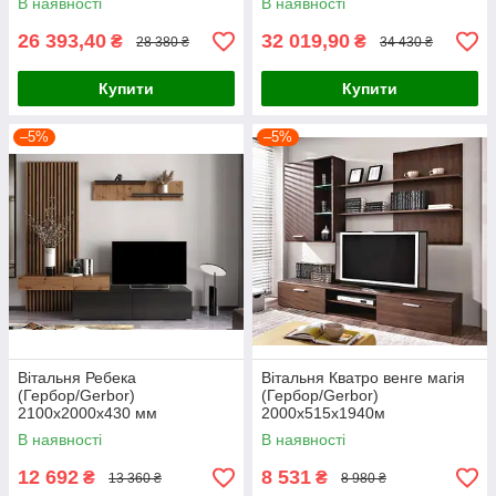
В наявності
В наявності
26 393,40
32 019,90
₴
₴
28 380 ₴
34 430 ₴
Купити
Купити
–5%
–5%
Вітальня Ребека
Вітальня Кватро венге магія
(Гербор/Gerbor)
(Гербор/Gerbor)
2100х2000х430 мм
2000х515х1940м
В наявності
В наявності
12 692
8 531
₴
₴
13 360 ₴
8 980 ₴