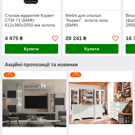
Стелаж відкритий Корвет
Меблі для спальні
Віта
СТМ-71 (БМФ)
"Корвет", золота лоза
(фаб
612х380х2050 мм золота
(БМФ)
290
лоза
4 875
28 241
16 
₴
₴
Купити
Купити
Акційні пропозиції та новинки
–7%
–7%