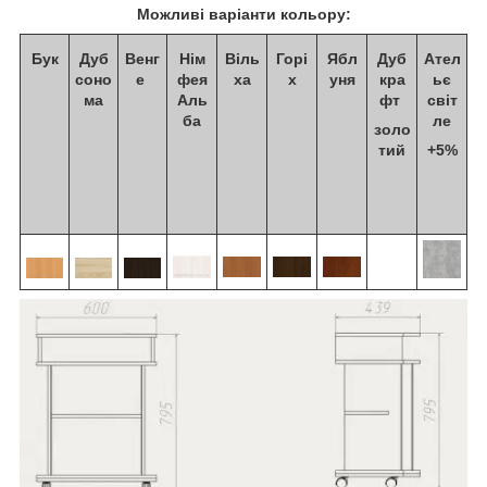
Можливі варіанти кольору:
Бук
Дуб
Венг
Нім
Віль
Горі
Ябл
Дуб
Ател
соно
е
фея
ха
х
уня
кра
ьє
ма
Аль
фт
світ
ба
ле
золо
тий
+5%