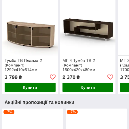
Тумба ТВ Плазма-2
МГ-4 Тумба ТВ-2
МГ-2
(Компаніт)
(Компаніт)
(Ком
1292х410х514мм
1500х420х480мм
170
3 799
2 370
3 7
₴
₴
Купити
Купити
Акційні пропозиції та новинки
–7%
–7%