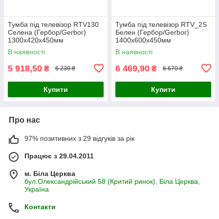
Тумба під телевізор RTV130
Тумба під телевізор RTV_2S
Селена (Гербор/Gerbor)
Белен (Гербор/Gerbor)
1300х420х450мм
1400х600х450мм
В наявності
В наявності
5 918,50
6 469,90
₴
₴
6 230 ₴
6 670 ₴
Купити
Купити
Про нас
97% позитивних з 29 відгуків за рік
Працює з 29.04.2011
м. Біла Церква
бул.Олександрійський 58 (Критий ринок), Біла Церква,
Україна
Контакти