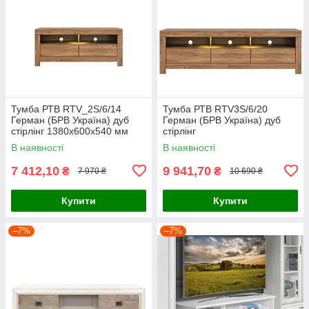
Тумба РТВ RTV_2S/6/14
Тумба РТВ RTV3S/6/20
Герман (БРВ Україна) дуб
Герман (БРВ Україна) дуб
стірлінг 1380х600х540 мм
стірлінг
В наявності
В наявності
7 412,10
9 941,70
₴
₴
7 970 ₴
10 690 ₴
Купити
Купити
–7%
–7%