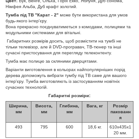
Цвет:
Бук, Венге, Ольха, Горіх Екко, Яблуня, Дуб сонома,
Німфея Альба, Дуб крафт золотий.
Тумба під ТВ "Карат - 2"
може бути використана для умов
будь-якого інтер'єру.
Вона прекрасно поєднуватиметься з комодами, полицями та
модульними системами для вітальні.
Габаритних розмірів досить, щоб розмістити на тумбі не
тільки телевізор, але й DVD-програвач, ТВ-тюнер та інші
сучасні пристосування для перегляду телеконтенту.
Тумба має полицю за скляними дверцятами.
Варіанти виготовлення в кольорах найпопулярніших порід
дерева допоможуть вибрати тумбу під ТВ саме для вашого
інтер'єру. Тумба виготовляють із застосуванням новітніх
сучасних технологій.
Габаритні розміри:
Ширина,
Висота,
Глибина,
Вага, кг
Розмір
мм
мм
мм
пакованн
я
493
795
600
18,6 кг.
610х435х1
20 мм.