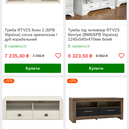
Тумба RTV2S Коен 2 (БРВ
Тумба під телевізор RTV2S
Україна) сосна аризонська /
Кентукі (ВМК/БРВ Україна)
дуб корабельний
1245х540х470мм білий
альпійський
В наявності
В наявності
7 235,40
8 323,50
₴
₴
7 780 ₴
8 950 ₴
Купити
Купити
–5%
–3%