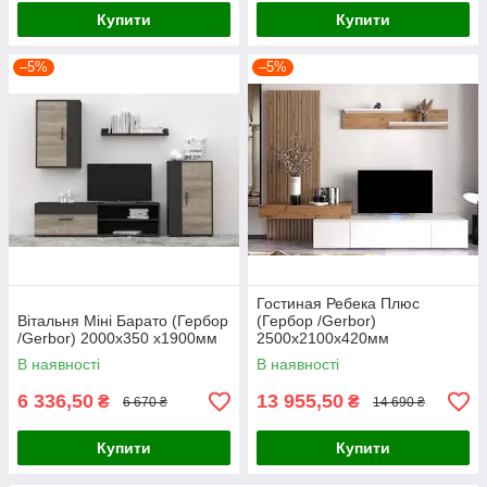
Купити
Купити
–5%
–5%
Гостиная Ребека Плюс
Вітальня Міні Барато (Гербор
(Гербор /Gerbor)
/Gerbor) 2000х350 х1900мм
2500х2100х420мм
В наявності
В наявності
6 336,50
13 955,50
₴
₴
6 670 ₴
14 690 ₴
Купити
Купити