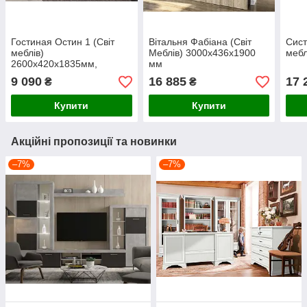
Гостиная Остин 1 (Світ
Вітальня Фабіана (Світ
Сист
меблів)
Меблів) 3000х436х1900
мебл
2600х420х1835мм,
мм
Украина
9 090
16 885
17 
₴
₴
Купити
Купити
Акційні пропозиції та новинки
–7%
–7%