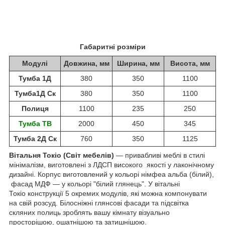
Габаритні розміри
Модулі
Довжина, мм
Ширина, мм
Висота, мм
Тумба 1Д
380
350
1100
Тумба1Д Ск
380
350
1100
Полиця
1100
235
250
Тумба ТВ
2000
450
345
Тумба 2Д Ск
760
350
1125
Вітальня Токіо (Світ мебелів)
— привабливі меблі в стилі
мінімалізм, виготовлені з ЛДСП високого якості у лаконічному
дизайні. Корпус виготовлений у кольорі німфеа альба (білий),
фасад МДФ — у кольорі "білий глянець". У вітальні
Токіо конструкції 5 окремих модулів, які можна компонувати
на свій розсуд. Білосніжні глянсові фасади та підсвітка
скляних полиць
зроблять вашу кімнату візуально
просторішою, ошатнішою та затишнішою.