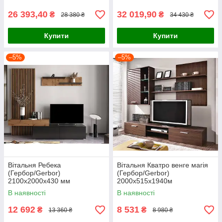
26 393,40
32 019,90
₴
₴
28 380 ₴
34 430 ₴
Купити
Купити
–5%
–5%
Вітальня Ребека
Вітальня Кватро венге магія
(Гербор/Gerbor)
(Гербор/Gerbor)
2100х2000х430 мм
2000х515х1940м
В наявності
В наявності
12 692
8 531
₴
₴
13 360 ₴
8 980 ₴