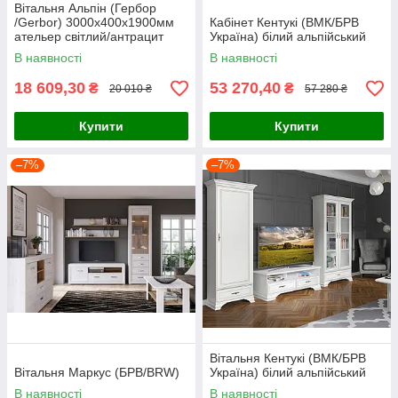
Вітальня Альпін (Гербор
/Gerbor) 3000х400х1900мм
Кабінет Кентукі (ВМК/БРВ
ательер світлий/антрацит
Україна) білий альпійський
В наявності
В наявності
18 609,30
53 270,40
₴
₴
20 010 ₴
57 280 ₴
Купити
Купити
–7%
–7%
Вітальня Кентукі (ВМК/БРВ
Вітальня Маркус (БРВ/BRW)
Україна) білий альпійський
В наявності
В наявності