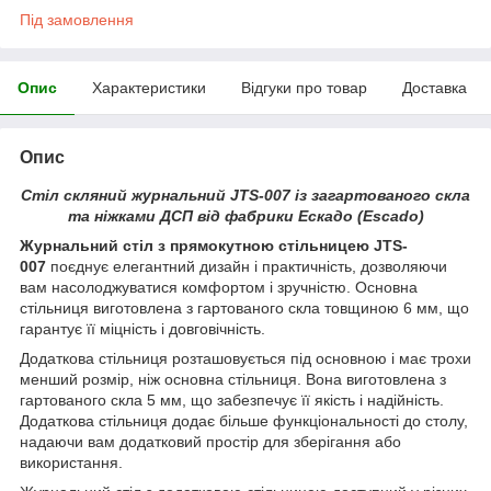
Під замовлення
Опис
Характеристики
Відгуки про товар
Доставка
Опис
Стіл скляний журнальний JTS-007 із загартованого скла
та ніжками ДСП від фабрики Ескадо (Escado)
Журнальний стіл з прямокутною стільницею JTS-
007
поєднує елегантний дизайн і практичність, дозволяючи
вам насолоджуватися комфортом і зручністю. Основна
стільниця виготовлена з гартованого скла товщиною 6 мм, що
гарантує її міцність і довговічність.
Додаткова стільниця розташовується під основною і має трохи
менший розмір, ніж основна стільниця. Вона виготовлена з
гартованого скла 5 мм, що забезпечує її якість і надійність.
Додаткова стільниця додає більше функціональності до столу,
надаючи вам додатковий простір для зберігання або
використання.