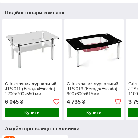
Подібні товари компанії
Стіл скляний журнальний
Стіл скляний журнальний
Стіл
JTS 011 (Ескадо/Escado)
JTS 013 (Ескадо/Escado)
JTS 
1200х700х550 мм
900х600х615мм
110
6 045
4 735
3 7
₴
₴
Купити
Купити
Акційні пропозиції та новинки