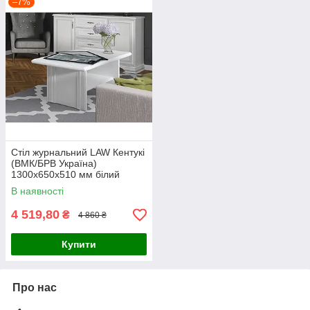
–7%
Стіл журнальний LAW Кентукі
(ВМК/БРВ Україна)
1300х650х510 мм білий
альпійський
В наявності
4 519,80
₴
4 860 ₴
Купити
Про нас