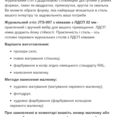
Журнальний стіл з додатковою стільницею доступний у різних
формах, таких як квадратна, прямокутна, кругла та овальна.
Ви можете обрати форму, яка найкраще впишеться в стиль
вашого інтер'єру та задовольнить ваші потреби.
Журнальний стіл JTS-007 з ніжками з ЛДСП 32 мм
-
практичний і зручний вибір для вашого приміщення. ЛДСП
ніжки додають йому стійкості. Практичність і стиль - ось
головні переваги журнальних столів з ЛДСП ніжками.
Варіанти виготовлення:
прозоре скло;
повне матування стільниці;
фарбування в колір згідно німецького стандарту RAL;
нанесення малюнку.
Методи нанесення малюнку:
художнє матування (матування окремого малюнку);
фотодрук;
художнє фарбування (фарбування кольором
окремого малюнку).
При замовленні в коментарі вкажіть номер малюнку або