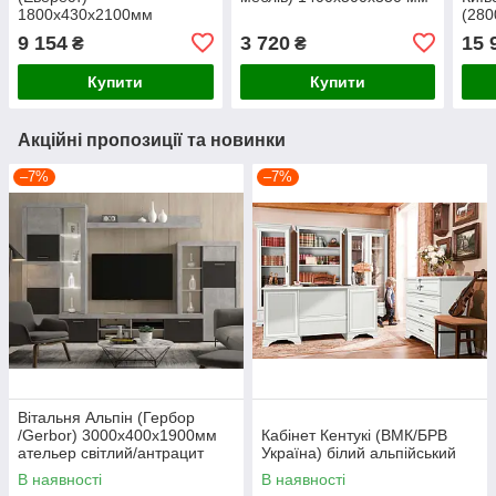
1800х430х2100мм
(280
9 154
3 720
15 
₴
₴
Купити
Купити
Акційні пропозиції та новинки
–7%
–7%
Вітальня Альпін (Гербор
/Gerbor) 3000х400х1900мм
Кабінет Кентукі (ВМК/БРВ
ательер світлий/антрацит
Україна) білий альпійський
В наявності
В наявності