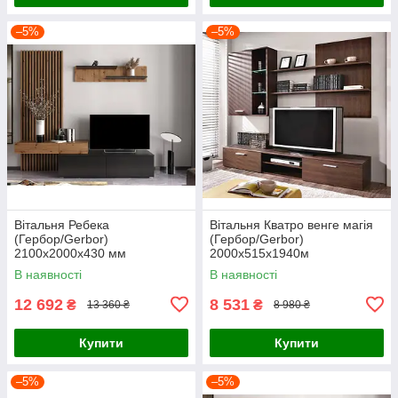
–5%
–5%
Вітальня Ребека
Вітальня Кватро венге магія
(Гербор/Gerbor)
(Гербор/Gerbor)
2100х2000х430 мм
2000х515х1940м
В наявності
В наявності
12 692
8 531
₴
₴
13 360 ₴
8 980 ₴
Купити
Купити
–5%
–5%