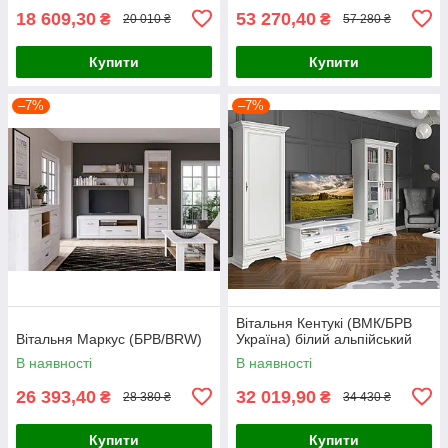
18 609,30
53 270,40
₴
₴
20 010 ₴
57 280 ₴
Купити
Купити
–7%
–7%
Вітальня Кентукі (ВМК/БРВ
Вітальня Маркус (БРВ/BRW)
Україна) білий альпійський
В наявності
В наявності
26 393,40
32 019,90
₴
₴
28 380 ₴
34 430 ₴
Купити
Купити