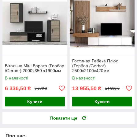
Гостиная Ребека Плюс
Вітальня Міні Барато (Гербор
(Гербор /Gerbor)
/Gerbor) 2000х350 х1900мм
2500х2100х420мм
В наявності
В наявності
6 336,50
13 955,50
₴
₴
6 670 ₴
14 690 ₴
Купити
Купити
Показати ще
Про нас