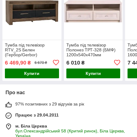
Тумба під телевізор
Тумба під телевізор
Тумб
RTV_2S Белен
Полонез ТРТ-328 (БМФ)
Пол
(Гербор/Gerbor)
1200х540х470мм
160
1400х600х450мм
6 469,90
6 010
7 4
₴
₴
6 670 ₴
Купити
Купити
Про нас
97% позитивних з 29 відгуків за рік
Працює з 29.04.2011
м. Біла Церква
бул.Олександрійський 58 (Критий ринок), Біла Церква,
Україна