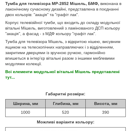
Тумба для телевізора МР-2852 Мішель, БМФ,
виконана в
лаконічному сучасному дизайні, представлена в поєднанні
двох кольорів: "акація" та "графіт лак".
Корпус телевізійної тумби, що входить до складу модульної
вітальні Мішель, виготовлений з ламінованого ДСП кольору
"акація", а фасад - з МДФ кольору "графіт лак".
Тумба для телевізора Мішель, з відкритою нішею, висувним
ящиком на телескопічних направляючих і з відділенням,
закритими дверцями із зручною ручкою, гармонійно
впишеться в інтер'єр вітальні разом з іншими меблевими
модулями колекції.
Всі елементи модульної вітальні Мішель представлені
тут...
Габаритні розміри:
Ширина, мм
Глибина, мм
Висота, мм
1000
520
390
Можливі варіанти кольору: