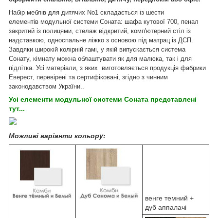
Набір меблів для дитячих No1 складається із шести
елементів модульної системи Соната: шафа кутової 700, пенал
закритий із полицями, стелаж відкритий, комп'ютерний стіл із
надставкою, односпальне ліжко з основою під матрац із ДСП.
Завдяки широкій колірній гамі, у якій випускається система
Сонату, кімнату можна облаштувати як для малюка, так і для
підлітка. Усі матеріали, з яких виготовляється продукція фабрики
Еверест, перевірені та сертифіковані, згідно з чинним
законодавством України..
Усі елементи модульної системи Соната представлені
тут...
Можливі варіанти кольору:
венге темний +
дуб аппалачі