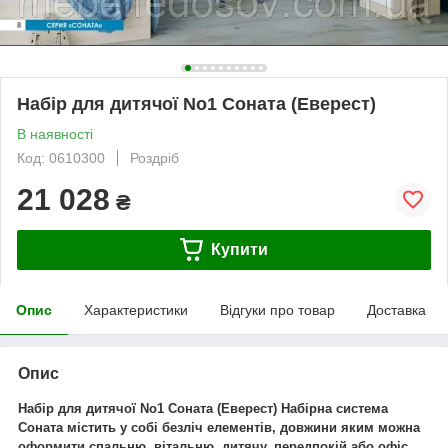
Набір для дитячої No1 Соната (Еверест)
В наявності
Код: 0610300
Роздріб
21 028
₴
Купити
Опис
Характеристики
Відгуки про товар
Доставка
Опис
Набір для дитячої No1 Соната (Еверест) Набірна система
Соната містить у собі безліч елементів, довжини яким можна
оформити спальню, вітальню, дитячу, передпокій або офіс.