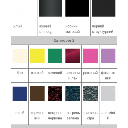
білий
чорний
чорний
чорний
глянець
матовий
структурний
Категорія 2
беж
жовтий
зелений
червони
рожевий
фіолето
й лак
вий
синій
коричне
шагрень
шагрень
шагрень
алюміні
вий
червона
зелена
сіра
й