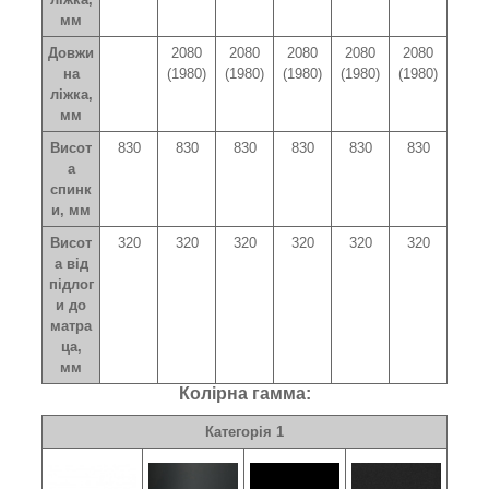
мм
Довжи
2080
2080
2080
2080
2080
на
(1980)
(1980)
(1980)
(1980)
(1980)
ліжка,
мм
Висот
830
830
830
830
830
830
а
спинк
и, мм
Висот
320
320
320
320
320
320
а від
підлог
и до
матра
ца,
мм
Колірна гамма:
Категорія 1