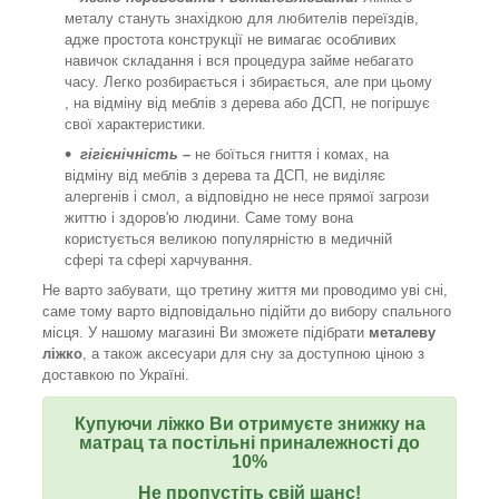
металу стануть знахідкою для любителів переїздів,
адже простота конструкції не вимагає особливих
навичок складання і вся процедура займе небагато
часу. Легко розбирається і збирається, але при цьому
, на відміну від меблів з дерева або ДСП, не погіршує
свої характеристики.
гігієнічність –
не боїться гниття і комах, на
відміну від меблів з дерева та ДСП, не виділяє
алергенів і смол, а відповідно не несе прямої загрози
життю і здоров'ю людини. Саме тому вона
користується великою популярністю в медичній
сфері та сфері харчування.
Не варто забувати, що третину життя ми проводимо уві сні,
саме тому варто відповідально підійти до вибору спального
місця. У нашому магазині Ви зможете підібрати
металеву
ліжко
, а також аксесуари для сну за доступною ціною з
доставкою по Україні.
Купуючи ліжко Ви отримуєте знижку на
матрац та постільні приналежності до
10%
Не пропустіть свій шанс!