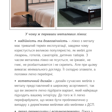
У чому ж переваги металевих ліжка:
надійність та довговічність
– ліжко з металу
має тривалий термін експлуатації, завдяки чому
користується великою популярністю, як меблі для
лікарень, готелів, санаторіїв, дитячих таборів. З
часом металева ліжко не псується, не іржавіє, не
гниє, не розбалтывается і не скрипить. Але при цьому
вимагає мінімального догляду. Її складно зламати, а
поломки легко переборні;
естетичний дизайн
– дизайн сучасних меблів з
металу представлений в широкому асортименті, так
що ви зможете легко підібрати варіант, який найкраще
підходить вашому інтер'єру. До того ж її легко
перефарбувати, що може бути проблематично у
випадку з дерев'яними меблями або меблями з ДСП.
легко перевозити і встановлювати.
Ліжка з