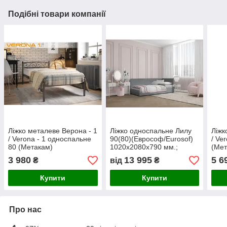
Подібні товари компанії
Ліжко металеве Верона - 1
Ліжко односпальне Лилу
Ліжк
/ Verona - 1 односпальне
90(80)(Еврософ/Eurosof)
/ Ve
80 (Метакам)
1020х2080х790 мм.;
(Мет
860х2080х720 мм
мм
3 980
13 995
5 6
₴
від
₴
Купити
Купити
Про нас