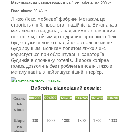
Максимальне навантаження на 1 сп. місце
: до 200
кг
Вага ліжка
: 26-46 кг
Ліжко Лекс, меблевої фабрики Метакам, це
строгість ліній, простота і надійність. Виконана з
металевого квадрата, з надійними кріпленнями і
покриттям, стійким до подряпин і іржі ліжко Лекс
буде служити довго і надійно, а спальне місце
буде зручним. Великим попитом ліжко Лекс
користується при облаштуванні санаторіїв,
будинків відпочинку, готелів. Широка колірна
гамма дозволить без проблем вписати ліжко з
металу навіть в найвишуканіший інтер'єр.
Виберіть відповідний розмір:
Спаль
не
місце
Шири
900
1000
1300
1500
1700
1900
на
ліжка,