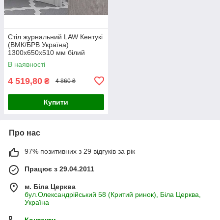
Стіл журнальний LAW Кентукі
(ВМК/БРВ Україна)
1300х650х510 мм білий
альпійський
В наявності
4 519,80
₴
4 860 ₴
Купити
Про нас
97% позитивних з 29 відгуків за рік
Працює з 29.04.2011
м. Біла Церква
бул.Олександрійський 58 (Критий ринок), Біла Церква,
Україна
Контакти