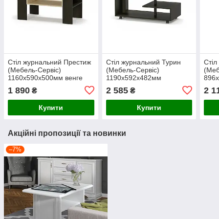
Стіл журнальний Престиж
Стіл журнальний Турин
Стіл
(Мебель-Сервіс)
(Мебель-Сервіс)
(Меб
1160х590х500мм венге
1190х592х482мм
896
темний, дуб самоа
арти
1 890
2 585
2 1
₴
₴
Купити
Купити
Акційні пропозиції та новинки
–7%