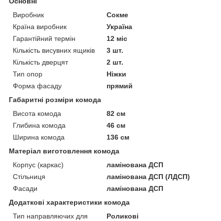
Основні
Виробник
Сокме
Країна виробник
Україна
Гарантійний термін
12 міс
Кількість висувних ящиків
3 шт.
Кількість дверцят
2 шт.
Тип опор
Ніжки
Форма фасаду
прямий
Габаритні розміри комода
Висота комода
82 см
Глибина комода
46 см
Ширина комода
136 см
Матеріал виготовлення комода
Корпус (каркас)
ламінована ДСП
Стільниця
ламінована ДСП (ЛДСП)
Фасади
ламінована ДСП
Додаткові характеристики комода
Тип направляючих для
Роликові