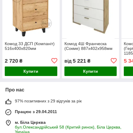
Комод 33 ДСП (Компаніт)
Комод 4Ш Франческа
Ком
516х400х820мм
(Сокме) 887х402х958мм
(Гер
118
2 720
5 221
5 3
₴
від
₴
Купити
Купити
Про нас
97% позитивних з 29 відгуків за рік
Працює з 29.04.2011
м. Біла Церква
бул.Олександрійський 58 (Критий ринок), Біла Церква,
Україна