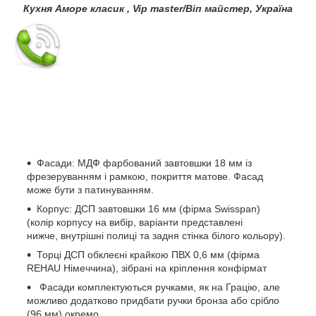
Кухня Аморе класик , Vip master/Віп майстер, Україна
Фасади: МДФ фарбований завтовшки 18 мм із
фрезеруванням і рамкою, покриття матове. Фасад
може бути з патинуванням.
Корпус: ДСП завтовшки 16 мм (фірма Swisspan)
(колір корпусу на вибір, варіанти представлені
нижче, внутрішні полиці та задня стінка білого кольору).
Торці ДСП обклеєні крайкою ПВХ 0,6 мм (фірма
REHAU Німеччина), зібрані на кріплення конфірмат
Фасади комплектуються ручками, як на Грацію, але
можливо додатково придбати ручки бронза або срібло
(96 мм) окремо.