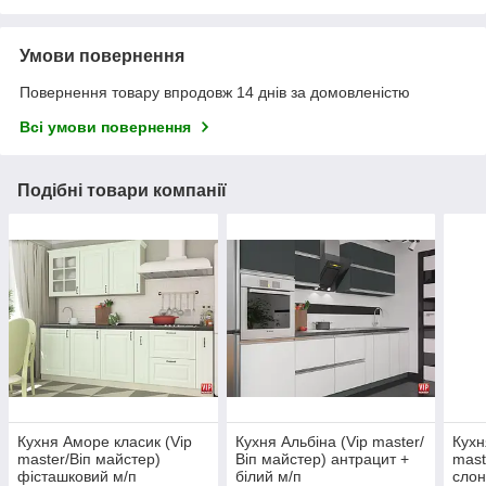
Умови повернення
Повернення товару впродовж 14 днів за домовленістю
Всі умови повернення
Подібні товари компанії
Кухня Аморе класик (Vip
Кухня Альбіна (Vip master/
Кухн
master/Віп майстер)
Віп майстер) антрацит +
mast
фісташковий м/п
білий м/п
слон