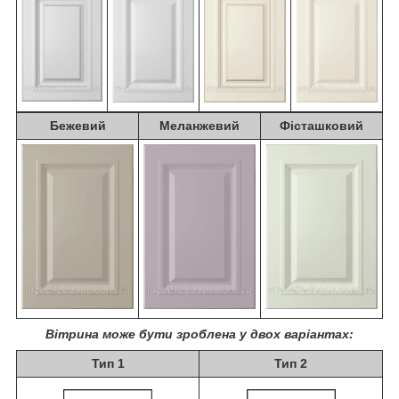
Бежевий
Меланжевий
Фісташковий
Вітрина може бути зроблена у двох варіантах:
Тип 1
Тип 2