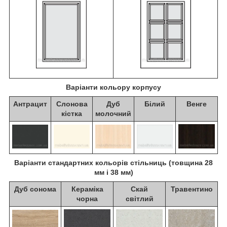
Варіанти кольору корпусу
Антрацит
Слонова
Дуб
Білий
Венге
кістка
молочний
Варіанти стандартних кольорів стільниць (товщина 28
мм і 38 мм)
Дуб сонома
Кераміка
Скай
Травентино
чорна
світлий