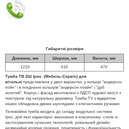
Габаритні розміри
Довжина, мм
Ширина, мм
Висота, мм
1210
510
470
Тумба ТВ 2Ш Ірис (Мебель-Сервіс) для
вітальні
представлена у двох варіантах: у кольорі "андерсон
пойн" і в поєднанні кольорів "андерсон поайн" і "дуб
золотий". Корпус і фасад виготовлені з ЛДСП чудової якості з
текстурою під натуральну деревину. Тумба TV з відкритою
нішею обладнана двома шухлядами з елегантними ручками.
Телевізійна тумба входить до складу модульної системи
Ірис, для якої характерні: виконання в класичному стиле із
застосуванням сучасних технологій, унікальний дизайн,
незвичайне колірне рішення, практичність і функціональність.