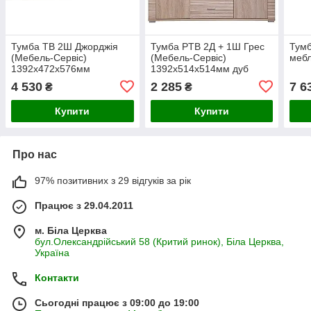
Тумба ТВ 2Ш Джорджія
Тумба PTB 2Д + 1Ш Грес
Тумб
(Мебель-Сервіс)
(Мебель-Сервіс)
мебл
1392х472х576мм
1392х514х514мм дуб
самоа
4 530
2 285
7 6
₴
₴
Купити
Купити
Про нас
97% позитивних з 29 відгуків за рік
Працює з 29.04.2011
м. Біла Церква
бул.Олександрійський 58 (Критий ринок), Біла Церква,
Україна
Контакти
Сьогодні працює з 09:00 до 19:00