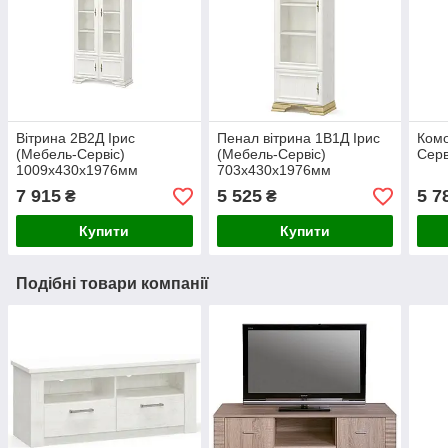
Вітрина 2В2Д Ірис
Пенал вітрина 1В1Д Ірис
Комо
(Мебель-Сервіс)
(Мебель-Сервіс)
Серв
1009х430х1976мм
703х430х1976мм
7 915
5 525
5 7
₴
₴
Купити
Купити
Подібні товари компанії