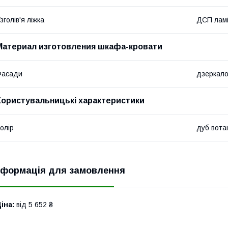
зголів'я ліжка
ДСП лам
Материал изготовления шкафа-кровати
Фасади
дзеркал
Користувальницькі характеристики
олір
дуб вота
нформація для замовлення
іна:
від 5 652 ₴