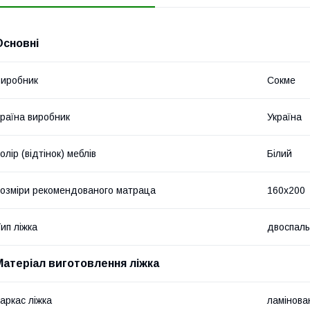
Основні
иробник
Сокме
раїна виробник
Україна
олір (відтінок) меблів
Білий
озміри рекомендованого матраца
160х200
ип ліжка
двоспал
Матеріал виготовлення ліжка
аркас ліжка
ламінов