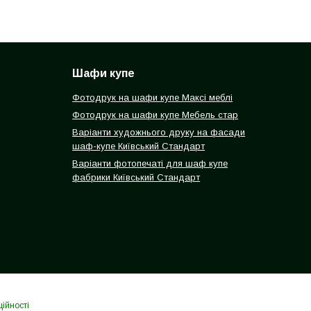
Шафи купе
Фотодрук на шафи купе Максі меблі
Фотодрук на шафи купе Мебель стар
Варіанти художнього друку на фасади
шаф-купе Київський Стандарт
Варіанти фотопечаті для шаф купе
фабрики Київський Стандарт
ійності