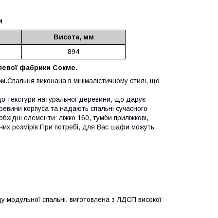
и
Висота, мм
894
левої фабрики Сокме.
.Спальня виконана в мінімалістичному стилі, що
до текстури натуральної деревини, що дарує
ревини корпуса та надають спальні сучасного
бхідні елементи: ліжко 160, тумби приліжкові,
дних розмірів.При потребі, для Вас шафи можуть
ду модульної спальні, виготовлена з ЛДСП високої