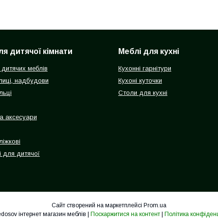
ля дитячої кімнати
Меблі для кухні
 дитячих меблів
Кухонні гарнітури
олиці, надбудови
Кухоні куточки
льці
Столи для кухні
а аксесуари
ліжкові
і для дитячої
Сайт створений на маркетплейсі
Prom.ua
Mebelfedosov інтернет магазин меблів |
Поскаржитися на контент
|
Політика конфіденц