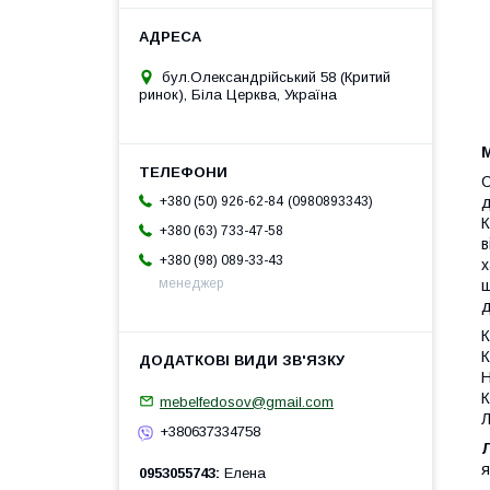
бул.Олександрійський 58 (Критий
ринок), Біла Церква, Україна
С
0980893343
д
+380 (50) 926-62-84
К
+380 (63) 733-47-58
в
+380 (98) 089-33-43
х
менеджер
ш
д
К
К
Н
К
mebelfedosov@gmail.com
Л
+380637334758
я
0953055743
Елена