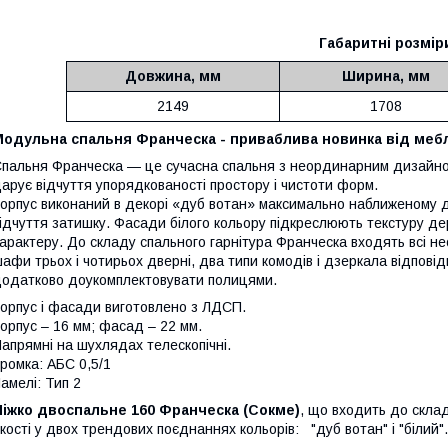
Габаритні розмір
Довжина, мм
Ширина, мм
2149
1708
Модульна спальня Франческа - приваблива новинка від меб
пальня Франческа — це сучасна спальня з неординарним дизайном
арує відчуття упорядкованості простору і чистоти форм.
орпус виконаний в декорі «дуб вотан» максимально наближеному 
ідчуття затишку. Фасади білого кольору підкреслюють текстуру де
арактеру. До складу спального гарнітура Франческа входять всі нео
афи трьох і чотирьох дверні, два типи комодів і дзеркала відпові
одатково доукомплектовувати полицями.
орпус і фасади виготовлено з ЛДСП.
орпус – 16 мм; фасад – 22 мм.
апрямні на шухлядах телескопічні.
ромка: AБC 0,5/1
амелі: Тип 2
Ліжко двоспальне 160 Франческа (Сокме)
, що входить до скла
кості у двох трендових поєднаннях кольорів: "дуб вотан" і "білий".