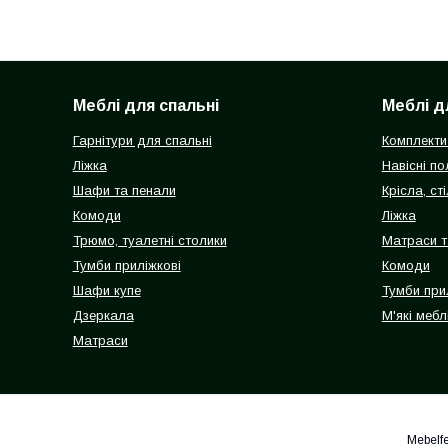
Меблі для спальні
Меблі д
Гарнітури для спальні
Комплекти
Ліжка
Навісні п
Шафи та пенали
Крісла, сті
Комоди
Ліжка
Трюмо, туалетні столики
Матраси т
Тумби приліжкові
Комоди
Шафи купе
Тумби при
Дзеркала
М'які мебл
Матраси