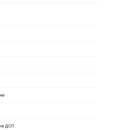
ьне
ана ДСП