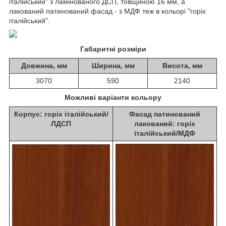
італійський" з ламінованого ДСП, товщиною 16 мм, а
лакований патинований фасад - з МДФ теж в кольорі "горіх
італійський".
Габаритні розміри
Довжина, мм
Ширина, мм
Висота, мм
3070
590
2140
Можливі варіанти кольору
Корпус: горіх італійський/
Фасад патинований
ЛДСП
лакований: горіх
італійський/МДФ