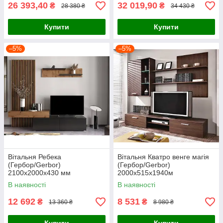
26 393,40
32 019,90
₴
₴
28 380 ₴
34 430 ₴
Купити
Купити
–5%
–5%
Вітальня Ребека
Вітальня Кватро венге магія
(Гербор/Gerbor)
(Гербор/Gerbor)
2100х2000х430 мм
2000х515х1940м
В наявності
В наявності
12 692
8 531
₴
₴
13 360 ₴
8 980 ₴