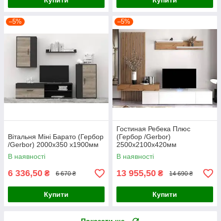
Купити
Купити
–5%
–5%
Гостиная Ребека Плюс
Вітальня Міні Барато (Гербор
(Гербор /Gerbor)
/Gerbor) 2000х350 х1900мм
2500х2100х420мм
В наявності
В наявності
6 336,50
13 955,50
₴
₴
6 670 ₴
14 690 ₴
Купити
Купити