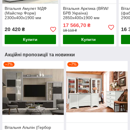
Вітальня Амулет МДФ
Вітальня Арктика (BRW/
Віта
(Майстер Форм)
БРВ Україна)
(фаб
2300х400х1900 мм
2850х400х1900 мм
290
17 566,70
₴
20 420
16 
₴
18 110 ₴
Купити
Купити
Акційні пропозиції та новинки
–7%
–7%
Вітальня Альпін (Гербор