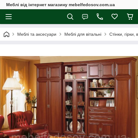
Меблі від інтернет магазину mebelfedosov.com.ua
Меблі та аксесуари
Меблі для вітальні
Стінки, гірки, 