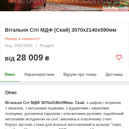
Вітальня Сіті МДФ (Скай) 3070х2140х590мм
Немає в наявності
Код: 18023800
Роздріб
28 009
від
₴
Опис
Характеристики
Відгуки про товар
Доставка
Опис
Вітальня Сіті МДФ 3070х2140х590мм, Скай,
з шафою і вітриною,
з пеналом, з висувними ящиками, з відкритими і закритими
полицями, доповнена карнизом і елегантними ручками, оздоблений
металевим молдингом на склі, виконана в класичному стилі.
в кольорі "горіх
Корпус місткою стінки для вітальні виготовлений