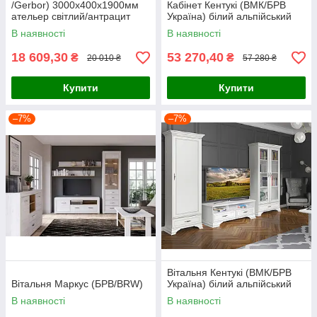
/Gerbor) 3000х400х1900мм
Кабінет Кентукі (ВМК/БРВ
ательер світлий/антрацит
Україна) білий альпійський
В наявності
В наявності
18 609,30
53 270,40
₴
₴
20 010 ₴
57 280 ₴
Купити
Купити
–7%
–7%
Вітальня Кентукі (ВМК/БРВ
Вітальня Маркус (БРВ/BRW)
Україна) білий альпійський
В наявності
В наявності