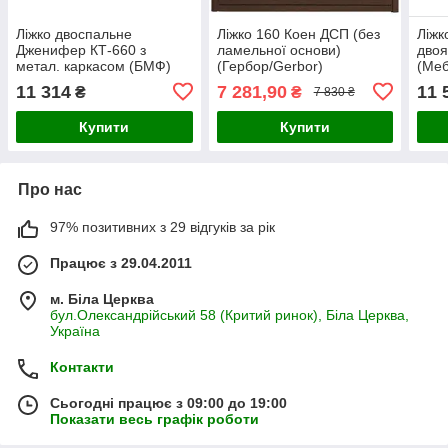
Ліжко двоспальне
Ліжко 160 Коен ДСП (без
Ліжк
Дженифер КТ-660 з
ламельної основи)
двоя
метал. каркасом (БМФ)
(Гербор/Gerbor)
(Меб
1780х800х2038 мм
1650х2055х425/755мм
870х
11 314
7 281,90
11 
₴
₴
7 830 ₴
Купити
Купити
Про нас
97% позитивних з 29 відгуків за рік
Працює з 29.04.2011
м. Біла Церква
бул.Олександрійський 58 (Критий ринок), Біла Церква,
Україна
Контакти
Сьогодні працює з 09:00 до 19:00
Показати весь графік роботи