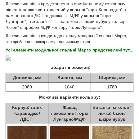
редставлена в оригінальному колірному
Двоспальне ліжко н
рішенні: каркас виготовлений у кольорі "горіх Караваджо" з
ламінованого ДСП, підніжка - з МДФ у кольорі "горіх
Лунгарно", а зголов'я — зі вставкою зі шкіри нубук у кольорі
"бізон" в профілі МДФ кольору "горіх Лунгарно".
Двоспальне ліжко входить до складу модульної спальні Марго,
яка зроблена в шикарному класичному стилі.
Усі елементи модульної спальні Марго представлені тут...
Габаритні розміри:
Довжина, мм
Висота, мм
Ширина, мм
2080
1040
1780
Можливі варіанти кольору:
Корпус: горіх
Фасад
Вставка наголов'ї
Караваджо/
лакований: горіх
ліжка: бізон/
ЛДСП
Лунгарно/МДФ
шкіра нубук