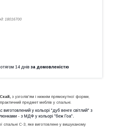
од:
18016700
ротягом 14 днів
за домовленістю
Скай,
з узголів'ям і нижнім прямокутної форми,
рактичний предмет меблів у спальні.
 виготовлений у кольорі "дуб венге світлий" з
люнками - з МДФ у кольорі "беж Гоа".
ї спальні С-3, яке виготовлене у вишуканому