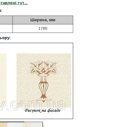
авлені тут...
:
Ширина, мм
1780
ьору: