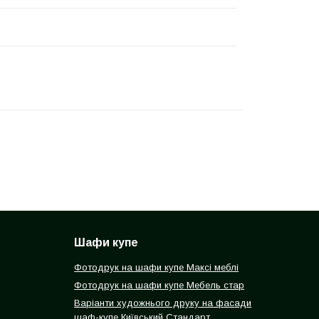
Шафи купе
Фотодрук на шафи купе Максі меблі
Фотодрук на шафи купе Мебель стар
Варіанти художнього друку на фасади
шаф-купе Київський Стандарт