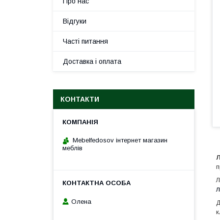
Про нас
Відгуки
Часті питання
Доставка і оплата
КОНТАКТИ
Mebelfedosov інтернет магазин
меблів
Л
п
Л
л
Олена
Д
к