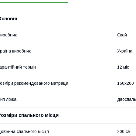
Основні
иробник
Скай
раїна виробник
Україна
арантійний термін
12 міс
озміри рекомендованого матраца
160х200
ип ліжка
двоспал
Розміри спального місця
овжина спального місця
200 см