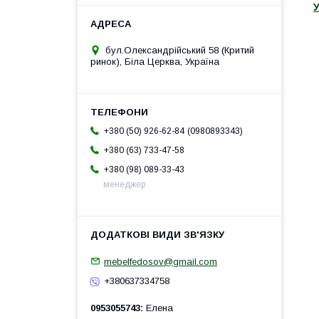
У
бул.Олександрійський 58 (Критий
ринок), Біла Церква, Україна
0980893343
+380 (50) 926-62-84
+380 (63) 733-47-58
+380 (98) 089-33-43
менеджер
mebelfedosov@gmail.com
+380637334758
0953055743
Елена