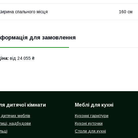
ирина спального місця
160 см
нформація для замовлення
іна:
від 24 055 ₴
ля дитячої кімнати
Меблі для кухні
 дитячих меблів
Кухонні гарнітури
олиці, надбудови
Кухоні куточки
льці
Столи для кухні