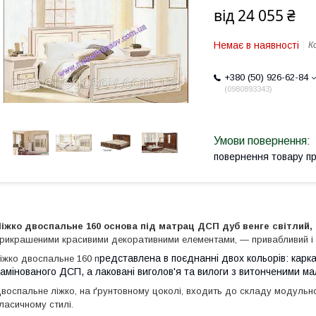
від
24 055 ₴
Немає в наявності
К
+380 (50) 926-62-84
0980893343
повернення товару п
іжко двоспальне 160 основа під матрац ДСП дуб венге світлий, 
рикрашеними красивими декоративними елементами, — привабливий і п
редставлена в поєднанні двох кольорів: каркас
іжко двоспальне 160 п
амінованого ДСП, а лаковані виголов'я та вилоги з витонченими ма
воспальне ліжко, на ґрунтовному цоколі, входить до складу модульно
ласичному стилі.