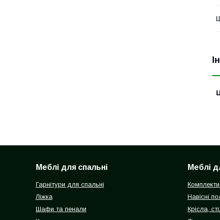
Ш
І
Ц
Меблі для спальні
Меблі д
Гарнітури для спальні
Комплекти
Ліжка
Навісні п
Шафи та пенали
Крісла, сті