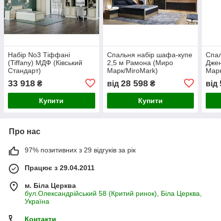
Набір No3 Тіффані
Спальня набір шафа-купе
Спал
(Tiffany) МДФ (Ківський
2,5 м Рамона (Миро
Джен
Стандарт)
Марк/MiroMark)
Марк
33 918
28 598
₴
від
₴
від
Купити
Купити
Про нас
97% позитивних з 29 відгуків за рік
Працює з 29.04.2011
м. Біла Церква
бул.Олександрійський 58 (Критий ринок), Біла Церква,
Україна
Контакти