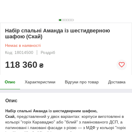
Набір спальні Аманда із шестидверною
шафою (Скай)
Немає в наявності
Код: 18014500
Роздріб
118 360
₴
Опис
Характеристики
Відгуки про товар
Доставка
Опис
Набір спальні Аманда із шестидверним шафою,
представлений у двох варіантах: корпуси виготовлені в
Скай,
кольорі "горіх Караваджо" або "білий" з ламінованого ДСП, а
патиновані і лаковані фасади з різзю — з МДФ у кольорі "горіх