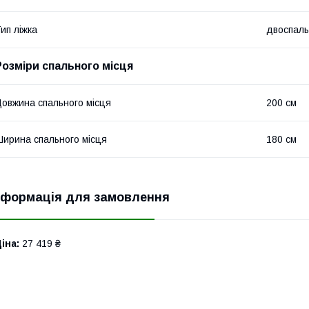
ип ліжка
двоспал
Розміри спального місця
овжина спального місця
200 см
ирина спального місця
180 см
нформація для замовлення
іна:
27 419 ₴