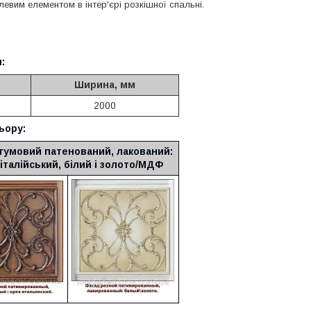
евим елементом в інтер'єрі розкішної спальні.
:
Ширина, мм
2000
ьору:
гумовий патенований, лакований:
 італійський, білий і золото/МДФ