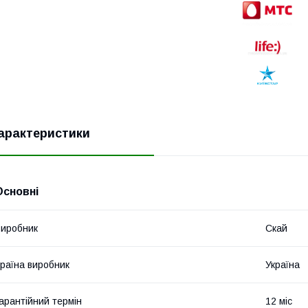
арактеристики
Основні
иробник
Скай
раїна виробник
Україна
арантійний термін
12 міс