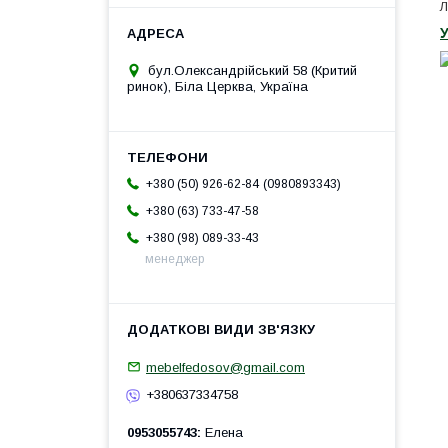
Л
У
бул.Олександрійський 58 (Критий
ринок), Біла Церква, Україна
0980893343
+380 (50) 926-62-84
+380 (63) 733-47-58
+380 (98) 089-33-43
менеджер
mebelfedosov@gmail.com
+380637334758
0953055743
Елена