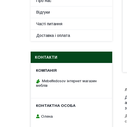
Про нас
Відгуки
Часті питання
Доставка і оплата
КОНТАКТИ
Mebelfedosov інтернет магазин
меблів
Л
Д
а
з
Д
Олена
с