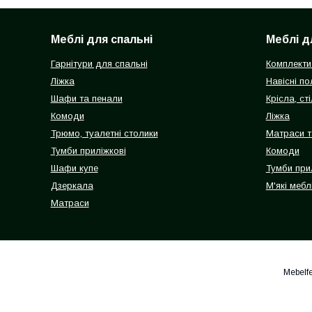
Меблі для спальні
Меблі д
Гарнітури для спальні
Комплекти
Ліжка
Навісні п
Шафи та пенали
Крісла, сті
Комоди
Ліжка
Трюмо, туалетні столики
Матраси т
Тумби приліжкові
Комоди
Шафи купе
Тумби при
Дзеркала
М'які мебл
Матраси