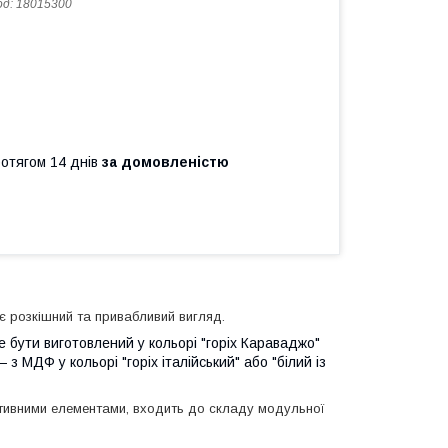
од:
18015300
ротягом 14 днів
за домовленістю
ає розкішний та привабливий вигляд.
е бути виготовлений у кольорі "горіх Караваджо"
з МДФ у кольорі "горіх італійський" або "білий із
ативними елементами, входить до складу модульної