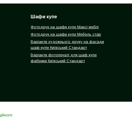
Шафи купе
Фотодрук на шафи купе Максі меблі
Фотодрук на шафи купе Мебель стар
Варіанти художнього друку на фасади
шаф-купе Київський Стандарт
Варіанти фотопечаті для шаф купе
фабрики Київський Стандарт
ійності