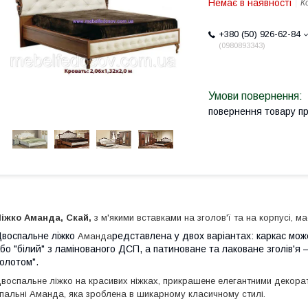
Немає в наявності
К
+380 (50) 926-62-84
0980893343
повернення товару п
іжко Аманда, Скай,
з м'якими вставками на зголов'ї та на корпусі, м
воспальне ліжко
редставлена у двох варіантах: каркас мож
Аманда
бо "білий" з ламінованого ДСП, а патиноване та лаковане зголів'я — 
олотом".
воспальне ліжко на красивих ніжках, прикрашене елегантними декор
пальні Аманда, яка зроблена в шикарному класичному стилі.