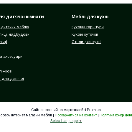
ля дитячої кімнати
Меблі для кухні
 дитячих меблів
Кухонні гарнітури
олиці, надбудови
Кухоні куточки
льці
Столи для кухні
а аксесуари
ліжкові
і для дитячої
Сайт створений на маркетплейсі
Prom.ua
Mebelfedosov інтернет магазин меблів |
Поскаржитися на контент
|
Політика конфіденц
Select Language
▼