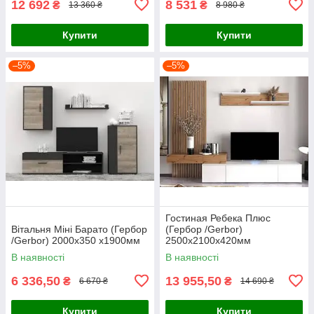
12 692
8 531
₴
₴
13 360 ₴
8 980 ₴
Купити
Купити
–5%
–5%
Гостиная Ребека Плюс
Вітальня Міні Барато (Гербор
(Гербор /Gerbor)
/Gerbor) 2000х350 х1900мм
2500х2100х420мм
В наявності
В наявності
6 336,50
13 955,50
₴
₴
6 670 ₴
14 690 ₴
Купити
Купити