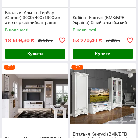
Вітальня Альпін (Гербор
/Gerbor) 3000х400х1900мм
Кабінет Кентукі (ВМК/БРВ
ательер світлий/антрацит
Україна) білий альпійський
В наявності
В наявності
18 609,30
53 270,40
₴
₴
20 010 ₴
57 280 ₴
Купити
Купити
–7%
–7%
Вітальня Кентукі (ВМК/БРВ