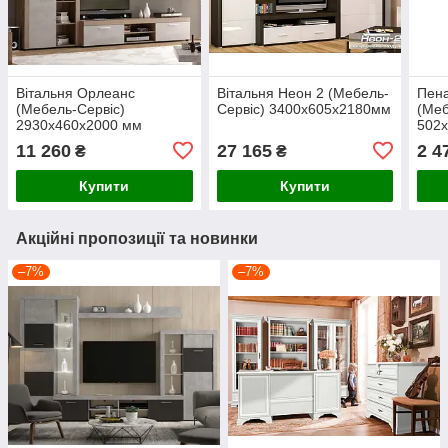
Вітальня Орлеанс
Вітальня Неон 2 (Мебель-
Пена
(Мебель-Сервіс)
Сервіс) 3400х605х2180мм
(Меб
2930х460х2000 мм
502
11 260
27 165
2 4
₴
₴
Купити
Купити
Акційні пропозиції та новинки
–7%
–7%