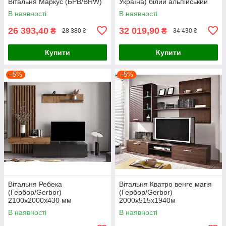
Вітальня Маркус (БРВ/BRW)
Україна) білий альпійський
В наявності
В наявності
26 393,40
32 019,90
₴
₴
28 380 ₴
34 430 ₴
Купити
Купити
–5%
–5%
Вітальня Ребека
Вітальня Кватро венге магія
(Гербор/Gerbor)
(Гербор/Gerbor)
2100х2000х430 мм
2000х515х1940м
В наявності
В наявності