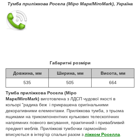
Тумба приліжкова Росела (Міро Марк/MiroMark), Україна
Габаритні розміри
Довжина, мм
Ширина, мм
Висота, мм
535
505
664
Тумба приліжкова Росела (Міро
Марк/MiroMark)
виготовлена з ЛДСП чудової якості в
кольорі "радика беж і прикрашена оригінальними
декоративними елементами. Приліжкова тумба, з трьома
ящиками на трикомпонентних кулькових телескопічних
напрямних повного висування, практичний і привабливий
предмет меблів. Приліжкові тумбочки гармонійно
вписуються в інтер'єр спальні разом з
ліжком Роселла
.