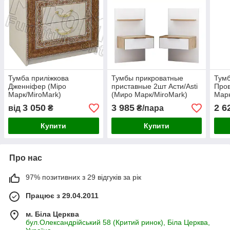
Тумба приліжкова
Тумбы прикроватные
Тумб
Дженніфер (Міро
приставные 2шт Асти/Asti
Пров
Марк/MiroMark)
(Миро Марк/MiroMark)
Марк
3 050
3 985
2 6
від
₴
₴/пара
Купити
Купити
Про нас
97% позитивних з 29 відгуків за рік
Працює з 29.04.2011
м. Біла Церква
бул.Олександрійський 58 (Критий ринок), Біла Церква,