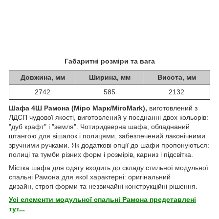
Габаритні розміри та вага
Довжина, мм
Ширина, мм
Висота, мм
2742
585
2132
Шафа 4Ш Рамона (Міро Марк/MiroMark),
виготовлений з
ЛДСП чудової якості, виготовлений у поєднанні двох кольорів:
"дуб крафт" і "земля". Чотиридверна шафа, обладнаний
штангою для вішалок і полицями, забезпечений лаконічними
зручними ручками. Як додаткові опції до шафи пропонуються:
полиці та тумби різних форм і розмірів, карниз і підсвітка.
Містка шафа для одягу входить до складу стильної модульної
спальні Рамона для якої характерні: оригінальний
дизайн, строгі форми та незвичайні конструкційні рішення.
Усі елементи модульної спальні Рамона представлені
тут...