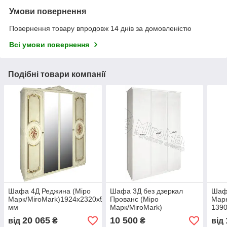
Умови повернення
Повернення товару впродовж 14 днів за домовленістю
Всі умови повернення
Подібні товари компанії
Шафа 4Д Реджина (Міро
Шафа 3Д без дзеркал
Шафа
Марк/MiroMark)1924х2320х595
Прованс (Міро
Марк
мм
Марк/MiroMark)
1390
20 065
10 500
від
₴
₴
від