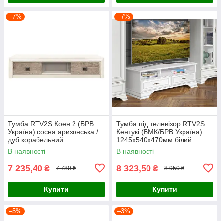
–7%
–7%
Тумба RTV2S Коен 2 (БРВ
Тумба під телевізор RTV2S
Україна) сосна аризонська /
Кентукі (ВМК/БРВ Україна)
дуб корабельний
1245х540х470мм білий
альпійський
В наявності
В наявності
7 235,40
8 323,50
₴
₴
7 780 ₴
8 950 ₴
Купити
Купити
–5%
–3%