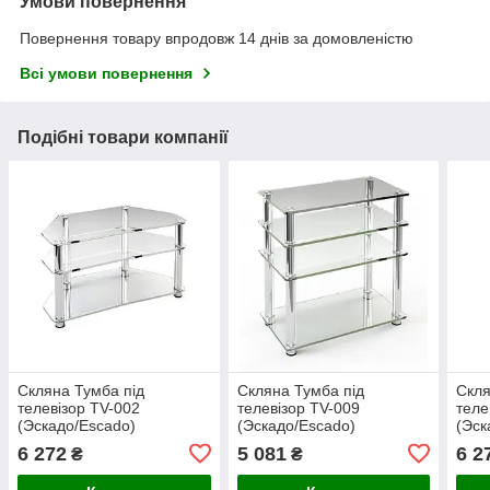
Умови повернення
Повернення товару впродовж 14 днів за домовленістю
Всі умови повернення
Подібні товари компанії
Скляна Тумба під
Скляна Тумба під
Скля
телевізор TV-002
телевізор TV-009
теле
(Эскадо/Escado)
(Эскадо/Escado)
(Эск
900х400х510мм
700х400х740мм
900
6 272
5 081
6 2
₴
₴