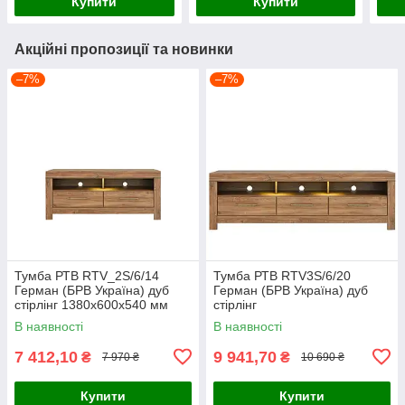
Купити
Купити
Акційні пропозиції та новинки
–7%
–7%
Тумба РТВ RTV_2S/6/14
Тумба РТВ RTV3S/6/20
Герман (БРВ Україна) дуб
Герман (БРВ Україна) дуб
стірлінг 1380х600х540 мм
стірлінг
В наявності
В наявності
7 412,10
9 941,70
₴
₴
7 970 ₴
10 690 ₴
Купити
Купити