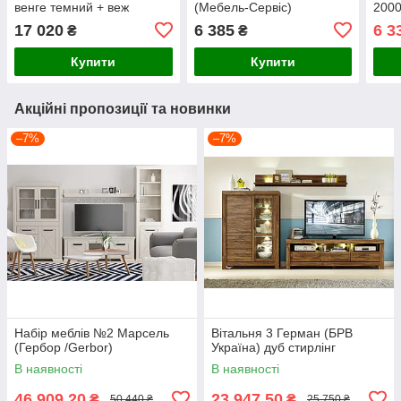
венге темний + веж
(Мебель-Сервіс)
200
17 020
6 385
6 3
₴
₴
Купити
Купити
Акційні пропозиції та новинки
–7%
–7%
Набір меблів №2 Марсель
Вітальня 3 Герман (БРВ
(Гербор /Gerbor)
Україна) дуб стирлінг
В наявності
В наявності
46 909,20
23 947,50
₴
₴
50 440 ₴
25 750 ₴