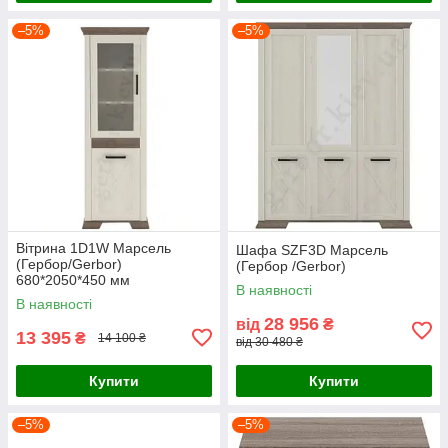
–5%
–5%
Вітрина 1D1W Марсель
Шафа SZF3D Марсель
(Гербор/Gerbor)
(Гербор /Gerbor)
680*2050*450 мм
В наявності
В наявності
28 956
від
₴
13 395
₴
14 100 ₴
від 30 480 ₴
Купити
Купити
–5%
–5%