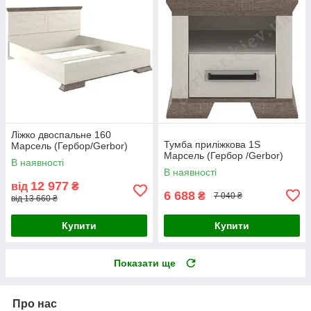
Ліжко двоспальне 160
Тумба приліжкова 1S
Марсель (Гербор/Gerbor)
Марсель (Гербор /Gerbor)
В наявності
В наявності
12 977
від
₴
6 688
₴
7 040 ₴
від 13 660 ₴
Купити
Купити
Показати ще
Про нас