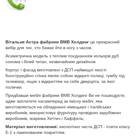
Вітальня Астра фабрики ВМВ Холдинг
це прекрасний
вибір для тих, хто бажає йти в ногу з часом.
Асиметрична модель з теплим поєднанням кольорів дуб
сонома і білий титан, незвичайним дизайном
Корпус і фасад виготовлені з ДСП найвищої якості.
Конструкційно стінка являє собою відкриті полиці, тумбу під
телевізор, ящик з відкриттям на себе дверцята, за якої
полички.
Придбавши меблі фабрики ВМВ Холдинг Ви не пошкодуєте,
адже заплатите насамперед за якісну меблі, яка
виготовляється на обладнанні німецьких і італійських
виробників, використовує фурнітуру провідних зарубіжних
виробників, зокрема Хеттич і Хаффель; .
Матеріал виготовлення:
екологічно чиста ДСП - плита класу
Е-1 з ламінованим покриттям;