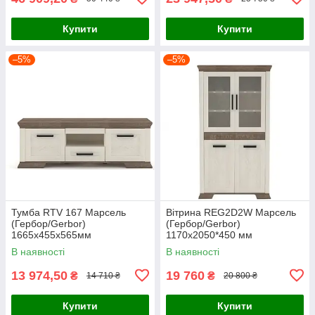
Купити
Купити
–5%
–5%
Тумба RTV 167 Марсель
Вітрина REG2D2W Марсель
(Гербор/Gerbor)
(Гербор/Gerbor)
1665х455х565мм
1170х2050*450 мм
В наявності
В наявності
13 974,50
19 760
₴
₴
14 710 ₴
20 800 ₴
Купити
Купити