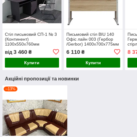
Стіл письмовий СП-1 № 3
Письмовий стіл BIU 140
Пись
(Континент)
Офіс лайн 003 (Гербор
Герм
1100х550х760мм
/Gerbor) 1400х700х775мм
стір
3 460
6 110
8 3
від
₴
₴
Купити
Купити
Акційні пропозиції та новинки
–13%