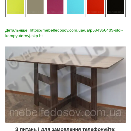
Детальніше: https://mebelfedosov.com.ua/ua/p594956489-stol-
kompyuternyj-skp.ht
З питань і для замовлення телефонуйте: