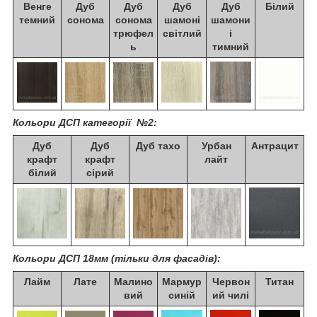
Венге
Дуб
Дуб
Дуб
Дуб
Білий
темний
сонома
сонома
шамоні
шамони
трюфел
світлий
і
ь
тимний
Кольори ДСП категорії №2:
Дуб
Дуб
Дуб тахо
Урбан
Антрацит
крафт
крафт
лайт
білий
сірий
Кольори ДСП 18мм (тільки для фасадів):
Лайм
Лате
Малино
Мармур
Червон
Титан
вий
синій
ий чилі