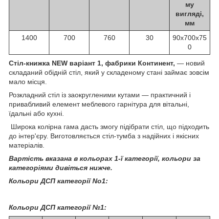
му
вигляді,
мм
1400
700
760
30
90х700х75
0
Стіл-книжка NEW варіант 1, фабрики Континент,
— новий
складаний обідній стіл, який у складеному стані займає зовсім
мало місця.
Розкладний стіл із заокругленими кутами — практичний і
привабливий елемент меблевого гарнітура для вітальні,
їдальні або кухні.
Широка колірна гама дасть змогу підібрати стіл, що підходить
до інтер'єру. Виготовляється стіл-тумба з надійних і якісних
матеріалів.
Вартість вказана в кольорах 1-ї категорії, кольори за
категоріями дивіться нижче.
Кольори ДСП категорії No1:
Кольори ДСП категорії №1: