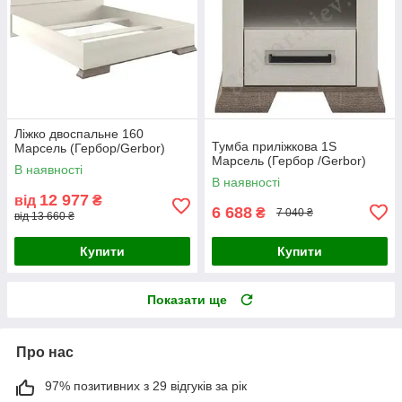
Ліжко двоспальне 160
Тумба приліжкова 1S
Марсель (Гербор/Gerbor)
Марсель (Гербор /Gerbor)
В наявності
В наявності
12 977
від
₴
6 688
₴
7 040 ₴
від 13 660 ₴
Купити
Купити
Показати ще
Про нас
97% позитивних з 29 відгуків за рік