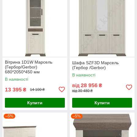
Вітрина 1D1W Марсель
Шафа SZF3D Марсель
(Гербор/Gerbor)
(Гербор /Gerbor)
680*2050*450 мм
В наявності
В наявності
28 956
від
₴
13 395
₴
14 100 ₴
від 30 480 ₴
Купити
Купити
–5%
–5%