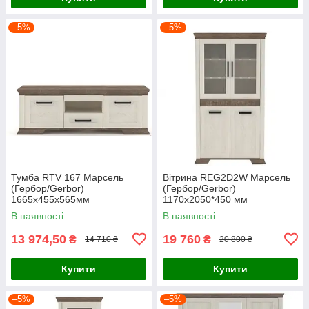
–5%
–5%
Тумба RTV 167 Марсель
Вітрина REG2D2W Марсель
(Гербор/Gerbor)
(Гербор/Gerbor)
1665х455х565мм
1170х2050*450 мм
В наявності
В наявності
13 974,50
19 760
₴
₴
14 710 ₴
20 800 ₴
Купити
Купити
–5%
–5%