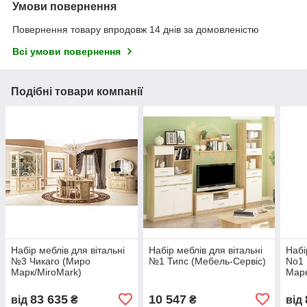
Умови повернення
Повернення товару впродовж 14 днів за домовленістю
Всі умови повернення
Подібні товари компанії
Набір меблів для вітальні
Набір меблів для вітальні
Набі
№3 Чикаго (Миро
№1 Типс (Мебель-Сервіс)
No1 
Марк/MiroMark)
Марк
83 635
10 547
від
₴
₴
від