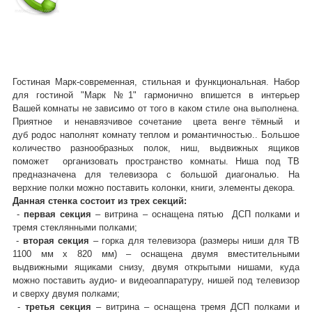
Гостиная Марк-современная, стильная и функциональная. Набор
для гостиной "Марк №1"
гармонично впишется в интерьер
Вашей комнаты не зависимо от того в каком стиле она выполнена.
Приятное и ненавязчивое сочетание цвета венге тёмный и
дуб родос наполнят комнату теплом и романтичностью.
. Большое
количество разнообразных полок, ниш, выдвижных ящиков
поможет организовать пространство комнаты. Ниша под ТВ
предназначена для телевизора с большой диагональю. На
верхние полки можно поставить колонки, книги, элементы декора.
Данная стенка состоит из трех секций:
-
первая секция
– витрина – оснащена пятью ДСП полками и
тремя стеклянными полками;
-
вторая секция
– горка для телевизора (размеры ниши для ТВ
1100 мм х 820 мм) – оснащена двумя вместительными
выдвижными ящиками снизу, двумя открытыми нишами, куда
можно поставить аудио- и видеоаппаратуру, нишей под телевизор
и сверху двумя полками;
-
третья секция
– витрина – оснащена тремя ДСП полками и