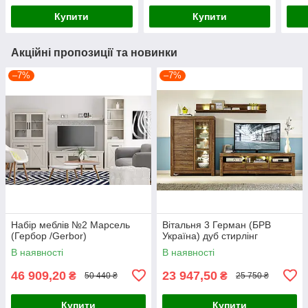
Купити
Купити
Акційні пропозиції та новинки
–7%
–7%
Набір меблів №2 Марсель
Вітальня 3 Герман (БРВ
(Гербор /Gerbor)
Україна) дуб стирлінг
В наявності
В наявності
46 909,20
23 947,50
₴
₴
50 440 ₴
25 750 ₴
Купити
Купити