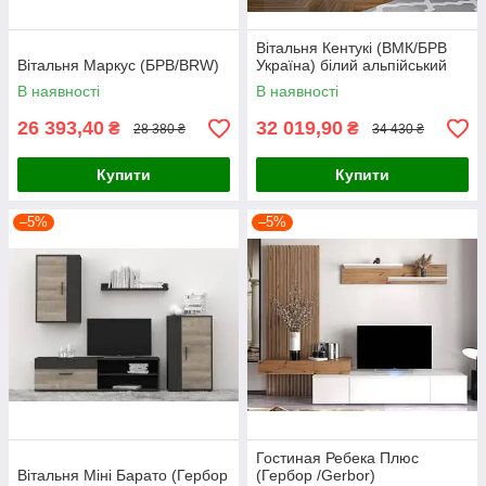
Вітальня Кентукі (ВМК/БРВ
Вітальня Маркус (БРВ/BRW)
Україна) білий альпійський
В наявності
В наявності
26 393,40
32 019,90
₴
₴
28 380 ₴
34 430 ₴
Купити
Купити
–5%
–5%
Гостиная Ребека Плюс
Вітальня Міні Барато (Гербор
(Гербор /Gerbor)