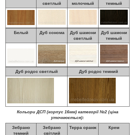
светлый
молочный
темный
Белый
Дуб сонома
Дуб шамони
Дуб шамони
светлый
темный
Дуб родос светлый
Дуб родос темний
Кольори ДСП (корпус 16мм) категорії №2 (ціна
уточнюється):
Зебрано
Зебрано
Терра оранж
Крем
темний
світлий