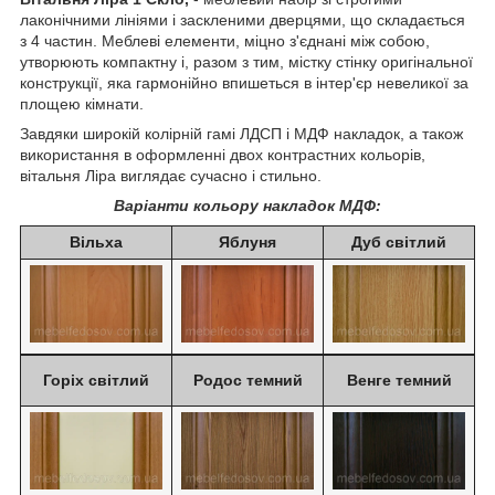
лаконічними лініями і заскленими дверцями, що складається
з 4 частин. Меблеві елементи, міцно з'єднані між собою,
утворюють компактну і, разом з тим, містку стінку оригінальної
конструкції, яка гармонійно впишеться в інтер'єр невеликої за
площею кімнати.
Завдяки широкій колірній гамі ЛДСП і МДФ накладок, а також
використання в оформленні двох контрастних кольорів,
вітальня Ліра виглядає сучасно і стильно.
Варіанти кольору накладок МДФ:
Вільха
Яблуня
Дуб світлий
Горіх світлий
Родос темний
Венге темний