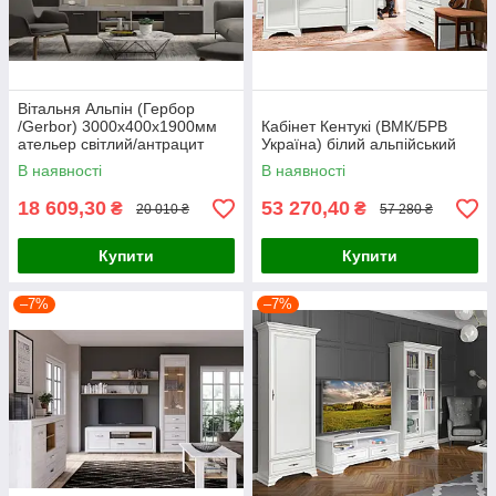
Вітальня Альпін (Гербор
/Gerbor) 3000х400х1900мм
Кабінет Кентукі (ВМК/БРВ
ательер світлий/антрацит
Україна) білий альпійський
В наявності
В наявності
18 609,30
53 270,40
₴
₴
20 010 ₴
57 280 ₴
Купити
Купити
–7%
–7%