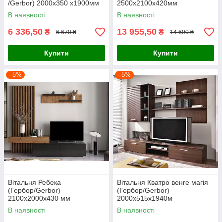
/Gerbor) 2000х350 х1900мм
2500х2100х420мм
В наявності
В наявності
6 336,50
13 955,50
₴
₴
6 670 ₴
14 690 ₴
Купити
Купити
–5%
–5%
Вітальня Ребека
Вітальня Кватро венге магія
(Гербор/Gerbor)
(Гербор/Gerbor)
2100х2000х430 мм
2000х515х1940м
В наявності
В наявності