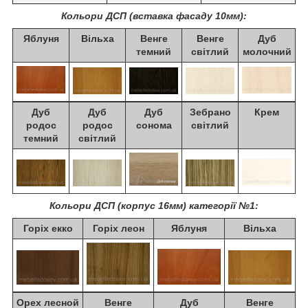
Кольори ДСП (вставка фасаду 10мм):
Яблуня
Вільха
Венге
Венге
Дуб
темний
світлий
молочний
Дуб
Дуб
Дуб
Зебрано
Крем
родос
родос
сонома
світлий
темний
світлий
Кольори ДСП (корпус 16мм) категорії №1:
Горіх екко
Горіх леон
Яблуня
Вільха
Орех лесной
Венге
Дуб
Венге