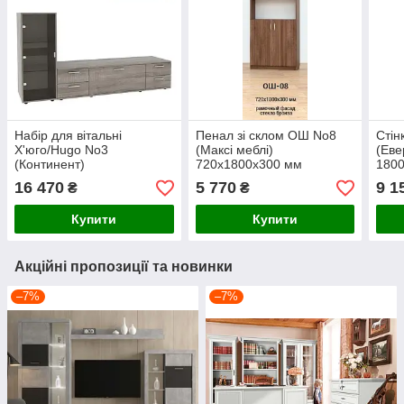
Набір для вітальні
Пенал зі склом ОШ No8
Стін
Х'юго/Hugo No3
(Максі меблі)
(Еве
(Континент)
720х1800х300 мм
180
2060х520х1700 мм
16 470
5 770
9 1
₴
₴
Купити
Купити
Акційні пропозиції та новинки
–7%
–7%