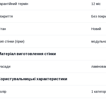
арантійний термін
12 міс
окриття
Без покр
Стан
Новий
ип стінки (гірки)
модульн
Матеріал виготовлення стінки
Фасади
ламінов
Користувальницькі характеристики
олір
1 категор