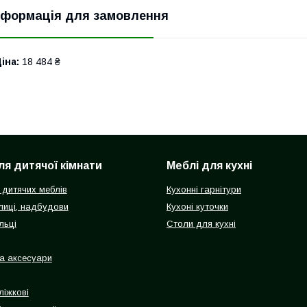
нформація для замовлення
іна:
18 484 ₴
ля дитячої кімнати
Меблі для кухні
 дитячих меблів
Кухонні гарнітури
олиці, надбудови
Кухоні куточки
льці
Столи для кухні
а аксесуари
ліжкові