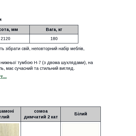
и
сота, мм
Вага, кг
2120
180
 зібрати свій, неповторний набір меблів,
, нижньої тумбою Н-7 (з двома шухлядами), на
ь, має сучасний та стильний вигляд.
...
шамоні
сомоа
Білий
тлий
димчатий 2 кат