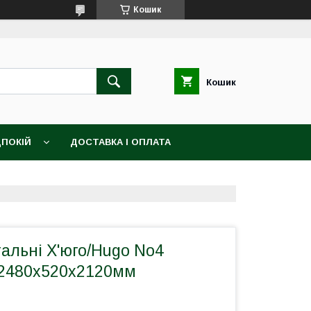
Кошик
Кошик
ПОКІЙ
ДОСТАВКА І ОПЛАТА
тальні Х'юго/Hugo No4
 2480х520х2120мм