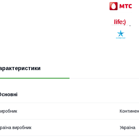
.
арактеристики
Основні
иробник
Контине
раїна виробник
Україна