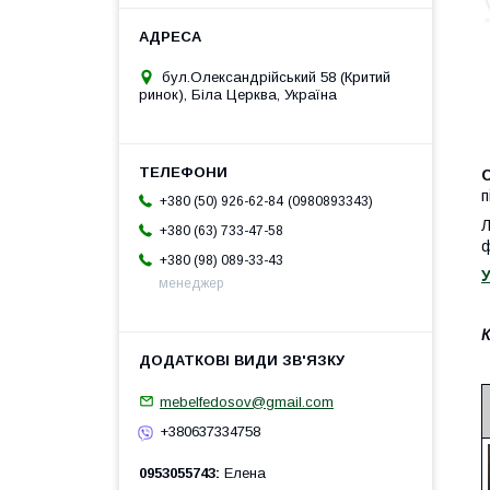
бул.Олександрійський 58 (Критий
ринок), Біла Церква, Україна
п
0980893343
+380 (50) 926-62-84
Л
+380 (63) 733-47-58
ф
+380 (98) 089-33-43
У
менеджер
mebelfedosov@gmail.com
+380637334758
0953055743
Елена