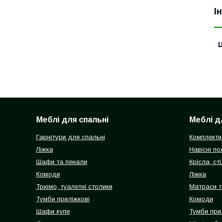
І
Ц
Меблі для спальні
Меблі д
Гарнітури для спальні
Комплекти
Ліжка
Навісні п
Шафи та пенали
Крісла, сті
Комоди
Ліжка
Трюмо, туалетні столики
Матраси т
Тумби приліжкові
Комоди
Шафи купе
Тумби при