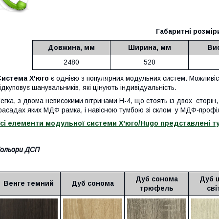
Габаритні розмір
Довжина, мм
Ширина, мм
Ви
2480
520
Система Х'юго
є однією з популярних модульних систем. Можливість
ідкуповує шанувальників, які цінують індивідуальність.
егка, з двома невисокими вітринами Н-4, що стоять із двох сторін
асадах яких МДФ рамка, і навісною тумбою зі склом у МДФ-профіл
сі елементи модульної системи Х'юго/Hugo представлені тут
Кольори ДСП
Дуб сонома
Дуб 
Венге темний
Дуб сонома
трюфель
сві