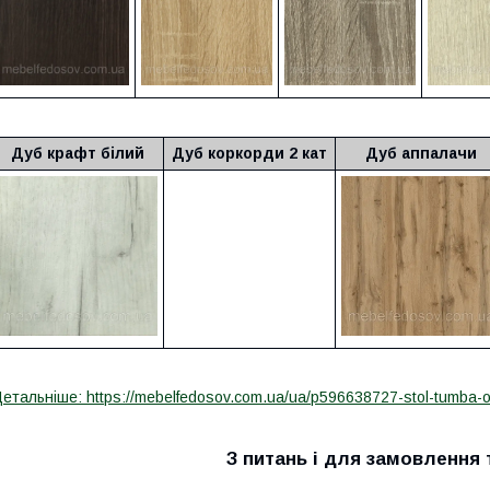
Дуб крафт білий
Дуб коркорди 2 кат
Дуб аппалачи
етальніше: https://mebelfedosov.com.ua/ua/p596638727-stol-tumba-o
З питань і для замовлення