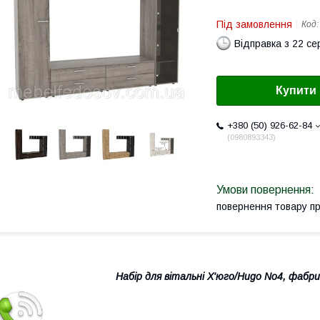
Під замовлення
Код
Відправка з 22 се
Купити
+380 (50) 926-62-84
0980893343
повернення товару п
Набір для вітальні Х'юго/Hugo No4, фабр