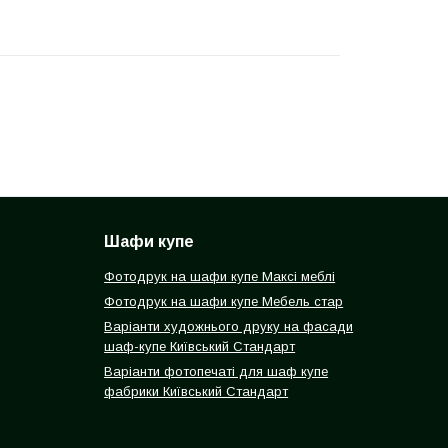
Шафи купе
Фотодрук на шафи купе Максі меблі
Фотодрук на шафи купе Мебель стар
Варіанти художнього друку на фасади
шаф-купе Київський Стандарт
Варіанти фотопечаті для шаф купе
фабрики Київський Стандарт