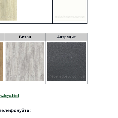
Бетон
Антрацит
valnye.html
 телефонуйте: