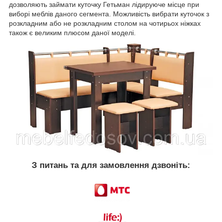
дозволяють займати куточку Гетьман лідируюче місце при
виборі меблів даного сегмента. Можливість вибрати куточок з
розкладним або не розкладним столом на чотирьох ніжках
також є великим плюсом даної моделі.
З питань та для замовлення дзвоніть: