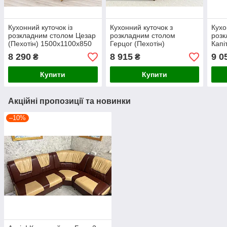
Кухонний куточок із
Кухонний куточок з
Кухо
розкладним столом Цезар
розкладним столом
розк
(Пехотін) 1500х1100х850
Герцог (Пехотін)
Капі
мм
1500х1100х850мм
150
8 290
8 915
9 0
₴
₴
Купити
Купити
Акційні пропозиції та новинки
–10%