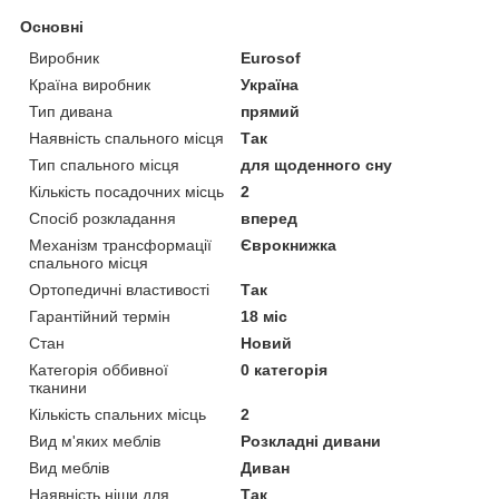
Основні
Виробник
Eurosof
Країна виробник
Україна
Тип дивана
прямий
Наявність спального місця
Так
Тип спального місця
для щоденного сну
Кількість посадочних місць
2
Спосіб розкладання
вперед
Механізм трансформації
Єврокнижка
спального місця
Ортопедичні властивості
Так
Гарантійний термін
18 міс
Стан
Новий
Категорія оббивної
0 категорія
тканини
Кількість спальних місць
2
Вид м'яких меблів
Розкладні дивани
Вид меблів
Диван
Наявність ніши для
Так