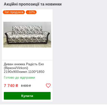
Акційні пропозиції та новинки
Топ продажів
–10%
Диван книжка Радість Еко
(Вірконі/Virkoni)
2190х900хммп.1100*1850
Готово до відправки
7 740
₴
8 600 ₴
Купити