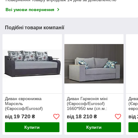
Всі умови повернення
Подібні товари компанії
Диван єврокнижка
Диван Гармонія міні
Дива
Марсель
(Єврософ/Eurosof)
(Євр
(Єврософ/Eurosof)
1660*950 мм (сп.м.:
евро
2200*980 (сп.148х192) мм
1220х2100) мм
208
19 720
18 210
від
₴
від
₴
від
пан
Купити
Купити