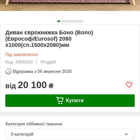
Диван єврокнижка Боно (Bono)
(Еврософ/Eurosof) 2080
х1000(сп.1500х2080)мм
Під замовлення
Код: 4305500
Роздріб
Відправка з
06 вересня 2026
20 100
від
₴
Купити
Категорія оббивної тканини
0 категорій