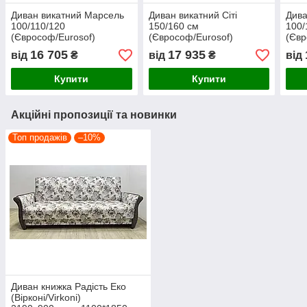
Диван викатний Марсель
Диван викатний Сіті
Дива
100/110/120
150/160 см
100/
(Єврософ/Eurosof)
(Єврософ/Eurosof)
(Євр
16 705
17 935
від
₴
від
₴
від
Купити
Купити
Акційні пропозиції та новинки
Топ продажів
–10%
Диван книжка Радість Еко
(Вірконі/Virkoni)