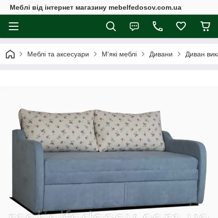
Меблі від інтернет магазину mebelfedosov.com.ua
Меблі та аксесуари
М'які меблі
Дивани
Диван вик