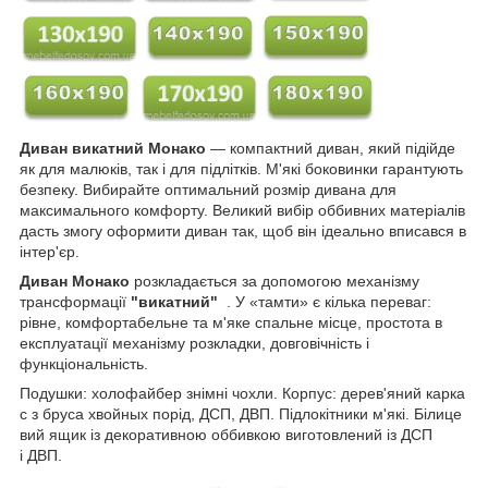
Диван викатний Монако
— компактний диван, який підійде
як для малюків, так і для підлітків. М'які боковинки гарантують
безпеку. Вибирайте оптимальний розмір дивана для
максимального комфорту. Великий вибір оббивних матеріалів
дасть змогу оформити диван так, щоб він ідеально вписався в
інтер'єр.
Диван Монако
розкладається за допомогою механізму
трансформації
"викатний"
. У «тамти» є кілька переваг:
рівне, комфортабельне та м'яке спальне місце, простота в
експлуатації механізму розкладки, довговічність і
функціональність.
Подушки: холофайбер знімні чохли. Корпус: дерев'яний карка
с з бруса хвойных порід, ДСП, ДВП. Підлокітники м'які. Білице
вий ящик із декоративною оббивкою виготовлений із ДСП
і ДВП.