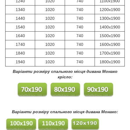
1240
1020
740
1100х1900
1340
1020
740
1200х1900
1440
1020
740
1300х1900
1540
1020
740
1400х1900
1640
1020
740
1500х1900
1740
1020
740
1600х1900
1840
1020
740
1700х1900
1940
1020
740
1800х1900
Варіанти розміру спального місця дивана Монако
крісло:
Варіанти розміру спального місця дивана Монако: