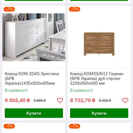
–7%
–7%
Комод KOM 2D4S Христина
Комод KOM3S/9/12 Герман
(БРВ
(БРВ Україна) дуб стірлінг
Україна)1435х920х405мм
1150х850х450 мм
В наявності
В наявності
9 002,40
8 732,70
₴
₴
9 680 ₴
9 390 ₴
Купити
Купити
–7%
–7%