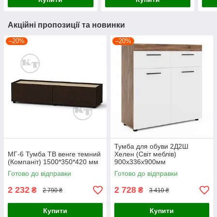
Акційні пропозиції та новинки
–20%
–20%
Тумба для обуви 2Д2Ш
МГ-6 Тумба ТВ венге темний
Хелен (Світ меблів)
(Компаніт) 1500*350*420 мм
900х336х900мм
Готово до відправки
Готово до відправки
2 232
2 728
₴
₴
2 790 ₴
3 410 ₴
Купити
Купити