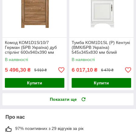
Комод KOM1D1S/10/7
Тумба KOM1D1SL (P) Кентукі
Герман (БРВ Україна) дуб
(ВМК/БРВ Україна)
стірлінг 600х940х390 мм
545х345х830 мм білий
альпійський
В наявності
В наявності
5 496,30
6 017,10
₴
₴
5 910 ₴
6 470 ₴
Купити
Купити
Показати ще
Про нас
97% позитивних з 29 відгуків за рік