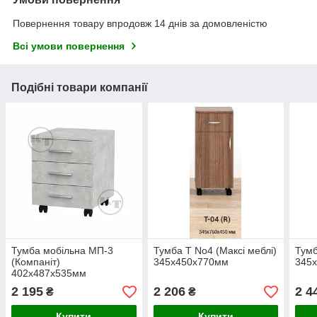
Повернення товару впродовж 14 днів за домовленістю
Всі умови повернення
Подібні товари компанії
Тумба мобільна МП-3
Тумба Т No4 (Максі меблі)
Тумб
(Компаніт)
345х450х770мм
345
402х487х535мм
2 195
2 206
2 4
₴
₴
Купити
Купити