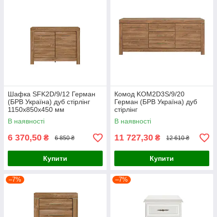
Шафка SFK2D/9/12 Герман
Комод KOM2D3S/9/20
(БРВ Україна) дуб стірлінг
Герман (БРВ Україна) дуб
1150х850х450 мм
стірлінг
В наявності
В наявності
6 370,50
11 727,30
₴
₴
6 850 ₴
12 610 ₴
Купити
Купити
–7%
–7%