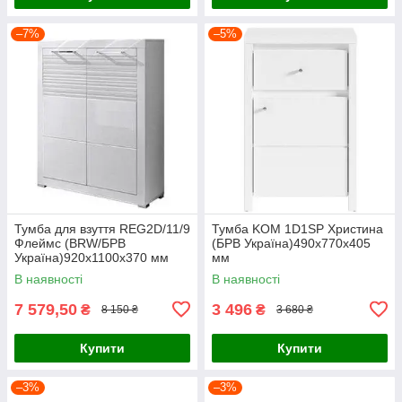
–7%
–5%
Тумба для взуття REG2D/11/9
Тумба KOM 1D1SP Христина
Флеймс (BRW/БРВ
(БРВ Україна)490х770х405
Україна)920х1100х370 мм
мм
В наявності
В наявності
7 579,50
3 496
₴
₴
8 150 ₴
3 680 ₴
Купити
Купити
–3%
–3%