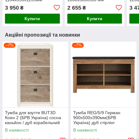
3 950
2 655
3 4
₴
₴
Купити
Купити
Акційні пропозиції та новинки
–7%
–7%
Тумба для взуття BUT3D
Тумба REG/5/9 Герман
Коен 2 (БРВ Україна) сосна
900х500х390мм(БРВ
каньйон / дуб корабельний
Україна) дуб стірлінг
В наявності
В наявності