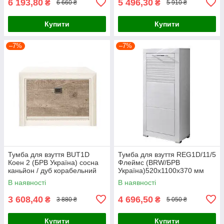
6 193,80
5 496,30
₴
₴
6 660 ₴
5 910 ₴
Купити
Купити
–7%
–7%
Тумба для взуття BUT1D
Тумба для взуття REG1D/11/5
Коен 2 (БРВ Україна) сосна
Флеймс (BRW/БРВ
каньйон / дуб корабельний
Україна)520х1100х370 мм
В наявності
В наявності
3 608,40
4 696,50
₴
₴
3 880 ₴
5 050 ₴
Купити
Купити