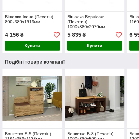
Вішалка Івона (Пехотін)
Вішалка Вернісаж
Віша
800х380х1916мм
(Пехотин)
116
1000х380х2070мм
4 156
5 835
6 5
₴
₴
Купити
Купити
Подібні товари компанії
Банкетка Б-5 (Пехотін)
Банкетка Б-8 (Пехотін)
Банк
1184х356х1135мм
1000х380х500 мм
120