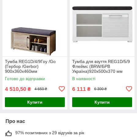
Тумба REG1D/4/9Гоу /Go
Тумба для взуття REG1D/5/9
(Гербор /Gerbor)
Флеймс (BRW/БРВ
900х360х460мм
Україна)920х500х370 мм
Готово до відправки
В наявності
4 510,50
6 111
₴
₴
4 650 ₴
6 300 ₴
Купити
Купити
Про нас
97% позитивних з 29 відгуків за рік